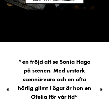
”en fröjd att se Sonia Haga
på scenen. Med urstark
scennärvaro och en ofta
härlig glimt i ögat är hon en
Föregående
Näs
bild
Ofelia för vår tid”
bild