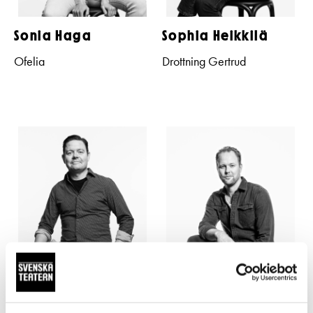
Sonia Haga
Sophia Heikkilä
Ofelia
Drottning Gertrud
Patrick Henriksen
Dennis Nylund