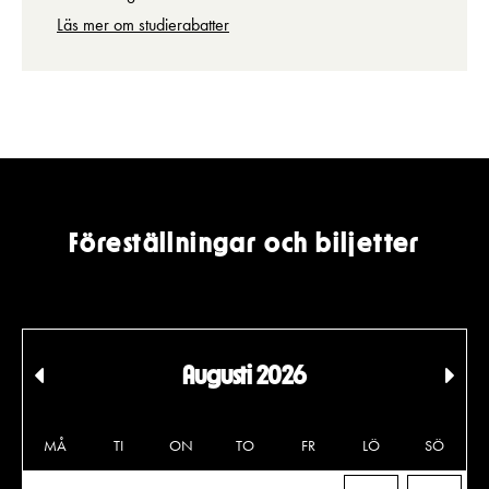
Läs mer om studierabatter
Föreställningar och biljetter
Augusti 2026
Tidigare
Föl
månad
må
MÅ
TI
ON
TO
FR
LÖ
SÖ