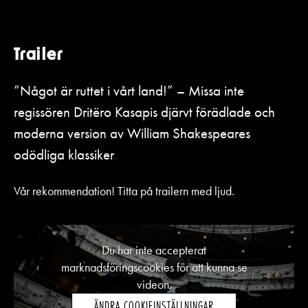
Trailer
”Något är ruttet i vårt land!” – Missa inte
regissören Dritëro Kasapis djärvt förädlade och
moderna version av William Shakespeares
odödliga klassiker
Vår rekommendation! Titta på trailern med ljud.
Du har inte accepterat
marknadsföringscookies för att kunna se
videon.
ÄNDRA COOKIEINSTÄLLNINGAR