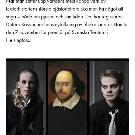
När man sätter upp världens mest kända verk av
teaterhistoriens största pjäsförfattare ska man ha något att
säga – både om pjäsen och samtiden. Det har regissören
Dritëro Kasapi när hans nytolkning av Shakespeares Hamlet
den 7 november får premiär på Svenska Teatern i
Helsingfors.