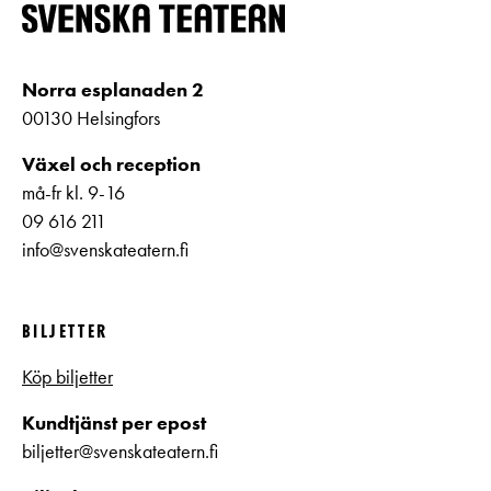
Norra esplanaden 2
00130 Helsingfors
Växel och reception
må-fr kl. 9-16
09 616 211
info@svenskateatern.fi
BILJETTER
Köp biljetter
Kundtjänst per epost
biljetter@svenskateatern.fi