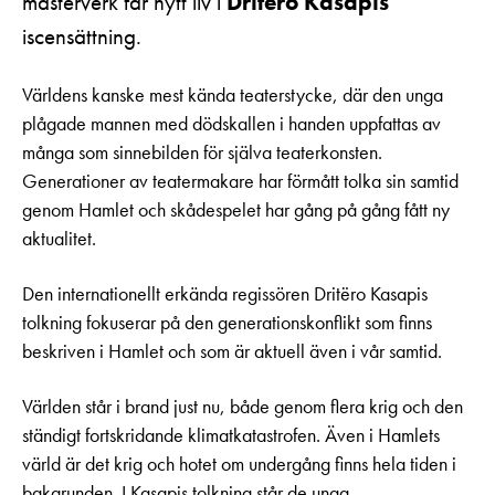
mästerverk får nytt liv i
Dritëro Kasapis
iscensättning.
Världens kanske mest kända teaterstycke, där den unga
plågade mannen med dödskallen i handen uppfattas av
många som sinnebilden för själva teaterkonsten.
Generationer av teatermakare har förmått tolka sin samtid
genom Hamlet och skådespelet har gång på gång fått ny
aktualitet.
Den internationellt erkända regissören Dritëro Kasapis
tolkning fokuserar på den generationskonflikt som finns
beskriven i Hamlet och som är aktuell även i vår samtid.
Världen står i brand just nu, både genom flera krig och den
ständigt fortskridande klimatkatastrofen. Även i Hamlets
värld är det krig och hotet om undergång finns hela tiden i
bakgrunden. I Kasapis tolkning står de unga