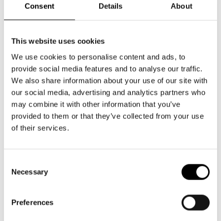
Consent
Details
About
Rosencrantz
Laertes, Guildenstern
This website uses cookies
We use cookies to personalise content and ads, to
provide social media features and to analyse our traffic.
We also share information about your use of our site with
our social media, advertising and analytics partners who
may combine it with other information that you’ve
provided to them or that they’ve collected from your use
of their services.
Consent
Necessary
Selection
Mitja Sirén
Niklas Åkerfelt
Preferences
Skådespelaren, Osric
Vålnaden, Kung Claudius