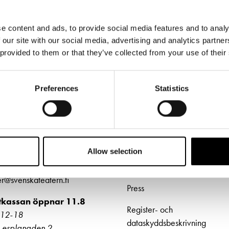
& svar
LOGGA IN
rta
e content and ads, to provide social media features and to analy
 our site with our social media, advertising and analytics partn
 provided to them or that they’ve collected from your use of their
Preferences
Statistics
ETTER
LÄNKAR
ljetter
Frågor & svar
Allow selection
jänst per epost
Tillgänglighet
ter@svenskateatern.fi
Press
ttkassan öppnar 11.8
Register- och
kl 12-18
dataskyddsbeskrivning
 esplanaden 2