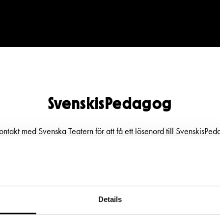
SvenskisPedagog
BESÖK
GRUPPER & FÖRETAG
ontakt med Svenska Teatern för att få ett lösenord till SvenskisPe
dryck
Grupper & teaterombud
Ta kontakt med Svenska Teatern
rbete
Pedagognätverk & skolgruppe
Lösenord
g
Företag
Details
glighet
Guidning