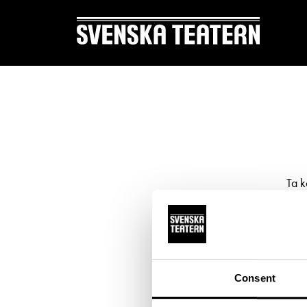
Suomi
Svenska
English
REPERTOAR & BILJETTER
DITT 
Ta k
Repertoar
Mat & 
Kalender
Publika
Kundtjänst
Textnin
Consent
Biljetter
Tillgän