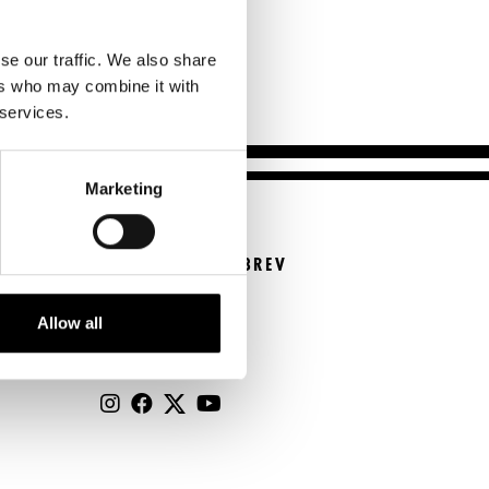
Kontaktuppgifter
Press
se our traffic. We also share
ers who may combine it with
Jobba hos oss
 services.
Nyhetsbrev
Svenska Teatern Live
Marketing
BESTÄLL NYHETSBREV
Beställ nyhetsbrev
Allow all
FÖLJ OSS