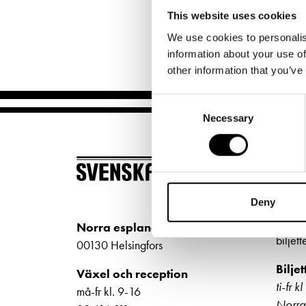
Unga
Frågor 
This website uses cookies
Presentkort
Platska
We use cookies to personalis
information about your use of
other information that you’ve
Consent
Necessary
Selection
BILJ
Köp bi
Deny
Kundt
Norra esplanaden 2
biljet
00130 Helsingfors
Bilje
Växel och reception
ti-fr 
må-fr kl. 9-16
Norra