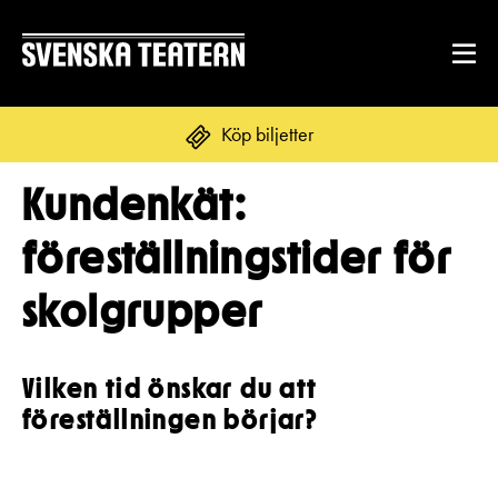
Köp biljetter
Kundenkät:
Suomi
Svenska
English
föreställningstider för
REPERTOAR & BILJETTER
skolgrupper
Repertoar
DITT BESÖK
Kalender
Mat & dryck
Vilken tid önskar du att
Kundtjänst
GRUPPER & FÖRETAG
föreställningen börjar?
Publikarbete
Grupper & teaterombud
Biljetter
Textning
OM SVENSKA TEATERN