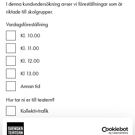
Pedagognätverk & skolgrupper
I denna kundundersökning avser vi föreställningar som är
Unga
Aktuellt
Tillgänglighet
riktade till skolgrupper.
Företag
LOGGA IN
Presentkort
Teaterns verksamhet
Vardagsföreställning
Frågor & svar
Guidning
Kl. 10.00
Ensemble
Platskarta
Kl. 11.00
Historia
Kl. 12.00
Kontaktuppgifter
Kl 13.00
Press
Annan tid
Jobba hos oss
Hur tar ni er till teatern?
Nyhetsbrev
Kollektivtrafik
Svenska Teatern Live
Abonnerad buss