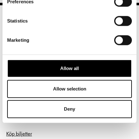
Preferences
Statistics
Marketing
Norra esplanaden 2
00130 Helsingfors
Allow all
Växel och reception
må-fr kl. 9-16
Allow selection
09 616 211
info@svenskateatern.fi
Deny
BILJETTER
Köp biljetter