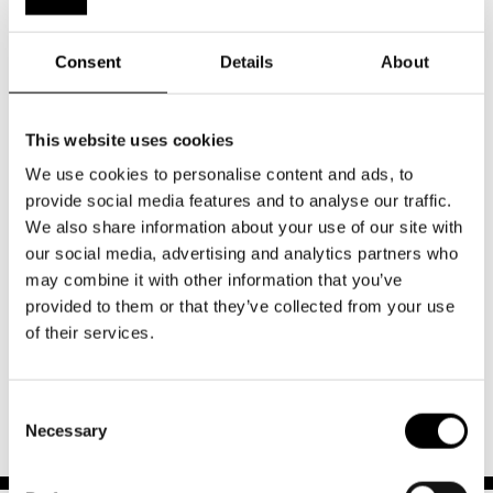
På annat sätt
Skolans postnummer
Consent
Details
About
This website uses cookies
Postnummer
We use cookies to personalise content and ads, to
Har du andra önskemål eller kommentarer gällande
provide social media features and to analyse our traffic.
föreställningstiderna?
We also share information about your use of our site with
our social media, advertising and analytics partners who
may combine it with other information that you’ve
provided to them or that they’ve collected from your use
of their services.
Consent
Necessary
Selection