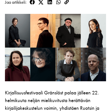
Jaa artikkeli
Koulut
Lahjakortti
Facebook
Twitter
LinkedIn
WhatsApp
Kopioi
Teatterin toiminta
Usein kysytyt kysymykset
linkki
Yritykset
KIRJAUDU
Nuoret
Näyttelijät
Saavutettavuus
Opastus
Katsomokartta
Historia
Töihin meille
Yhteystiedot
Uutiskirje
Medialle
Svenska Teatern Live
Kirjallisuusfestivaali Gränslöst palaa jälleen 22.
helmikuuta neljän mielikuvitusta herättävän
kirjailijakeskustelun voimin, yhdistäen Ruotsin ja