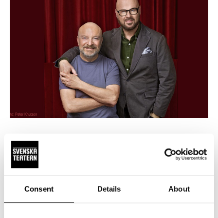
TIEDOTTEET
11.6.2026
Jonas Gardellin elämäntyö ”Torka
aldrig tårar utan handskar” on
Svenska Teaternin seuraava musikaali
Consent
Details
About
Svenska Teaternin syksyn 2028 uutuusmusikaali on Jakob
Höglundin ohjaama Torka aldrig tårar utan handskar (Älä