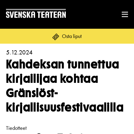
Osta liput
5.12.2024
Suomi
Svenska
English
Kahdeksan tunnettua
OHJELMISTO & LIPUT
kirjailijaa kohtaa
Ohjelmisto
Gränslöst-
ENNEN VIERAILUA
Kalenteri
Tekstitys
kirjallisuusfestivaalilla
Asiakaspalvelu
RYHMILLE JA YRITYKSILLE
Yleisötyö
Ryhmät ja teatterilähettiläät
Liput
Tiedotteet
Ruoka & juoma
TEATTERISTA