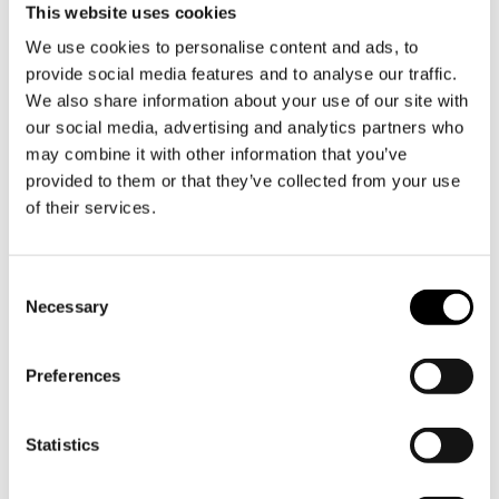
This website uses cookies
koskaan pyyhi kyyneleitä paljain käsin). Teatteri voi nyt
paljastaa, että Änglagårdin jälkeen sen seuraava
We use cookies to personalise content and ads, to
suurmusikaali pohjautuu Jonas Gardellin ylistettyyn
provide social media features and to analyse our traffic.
We also share information about your use of our site with
tarinaan. Musiikin molempiin teoksiin on säveltänyt Fredrik
our social media, advertising and analytics partners who
Kempe.
may combine it with other information that you’ve
provided to them or that they’ve collected from your use
of their services.
Consent
Necessary
Selection
Preferences
Statistics