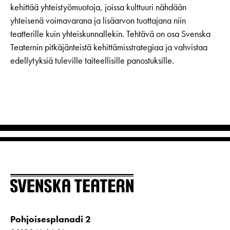
kehittää yhteistyömuotoja, joissa kulttuuri nähdään
yhteisenä voimavarana ja lisäarvon tuottajana niin
teatterille kuin yhteiskunnallekin. Tehtävä on osa Svenska
Teaternin pitkäjänteistä kehittämisstrategiaa ja vahvistaa
edellytyksiä tuleville taiteellisille panostuksille.
Pohjoisesplanadi 2