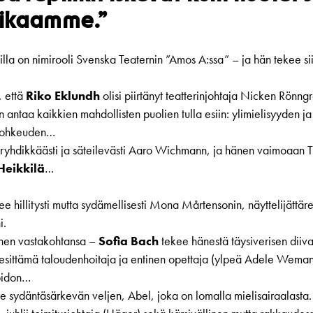
ikaamme.”
illa on nimirooli Svenska Teaternin ”Amos A:ssa” – ja hän tekee si
, että
Riko Eklundh
olisi piirtänyt teatterinjohtaja Nicken Rönng
n antaa kaikkien mahdollisten puolien tulla esiin: ylimielisyyden ja
 rohkeuden…
ryhdikkäästi ja säteilevästi Aaro Wichmann, ja hänen vaimoaan Th
Heikkilä
…
see hillitysti mutta sydämellisesti Mona Mårtensonin, näyttelijättäre
i.
änen vastakohtansa –
Sofia Bach
tekee hänestä täysiverisen dii
 esittämä taloudenhoitaja ja entinen opettaja (ylpeä Adele Weman
pidon…
e sydäntäsärkevän veljen, Abel, joka on lomalla mielisairaalasta.