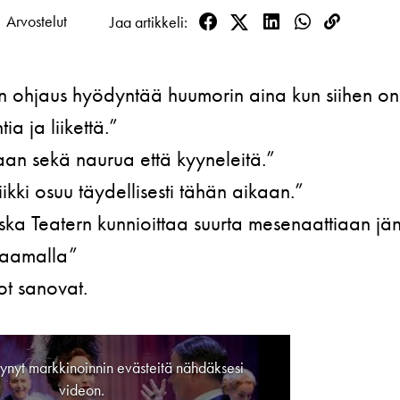
ttavuus
Arvostelut
Jaa artikkeli
Facebook
Twitter
LinkedIn
WhatsApp
Kopioi
linkki
n ohjaus hyödyntää huumorin aina kun siihen on
ia ja liikettä.”
aan sekä naurua että kyyneleitä.”
iikki osuu täydellisesti tähän aikaan.”
Teatern kunnioittaa suurta mesenaattiaan jänt
draamalla”
kot sanovat.
synyt markkinoinnin evästeitä nähdäksesi
videon.