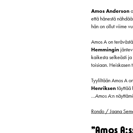
Amos Anderson
o
että hänestä nähdään
hän on ollut viime v
Amos A on terävästäk
Hemmingin
jäntevä
kaikesta selkeästi ja
toisiaan. Heiskasen t
Tyyliltään Amos A o
Henriksen
täyttää 
…
Amos A
:n näyttämö
Rondo / Jaana Seme
”Amos A:s