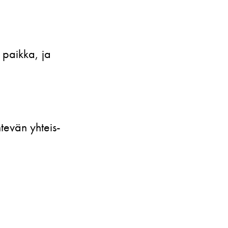
Yhteystiedot
Uutiskirje
Medialle
 paikka, ja
Svenska Teatern Live
evän yhteis­