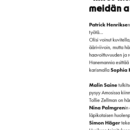
meidän a
Patrick Henrikse
n
työtä…
Olisi voinut kuvitella
ääriviivoin, mutta hä
haavoittuvuuden ja
Hanemannia esittää 
karismalla
Sophia 
Malin Saine
tulkit
pysyy Amosissa kiinn
Tollie Zellman on h
Nina Palmgren
in
läpikotaisen huolen
Simon Häger
teke