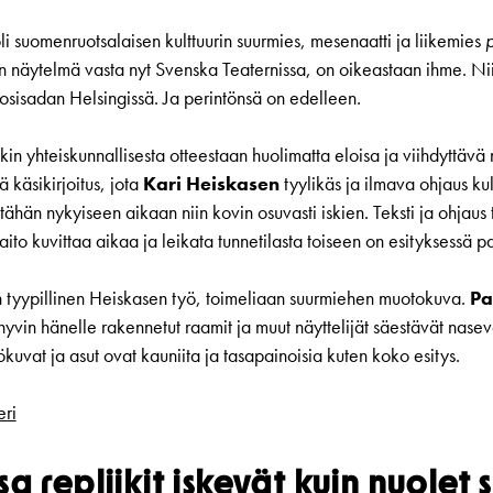
li suomenruotsalaisen kulttuurin suurmies, mesenaatti ja liikemies
 näytelmä vasta nyt Svenska Teaternissa, on oikeastaan ihme. Nii
uosisadan Helsingissä. Ja perintönsä on edelleen.
in yhteiskunnallisesta otteestaan huolimatta eloisa ja viihdyttävä
 käsikirjoitus, jota
Kari Heiskasen
tyylikäs ja ilmava ohjaus kul
 tähän nykyiseen aikaan niin kovin osuvasti iskien. Teksti ja ohjaus
aito kuvittaa aikaa ja leikata tunnetilasta toiseen on esityksessä 
n tyypillinen Heiskasen työ, toimeliaan suurmiehen muotokuva.
Pa
hyvin hänelle rakennetut raamit ja muut näyttelijät säestävät nase
kuvat ja asut ovat kauniita ja tasapainoisia kuten koko esitys.
ri
sa repliikit iskevät kuin nuolet