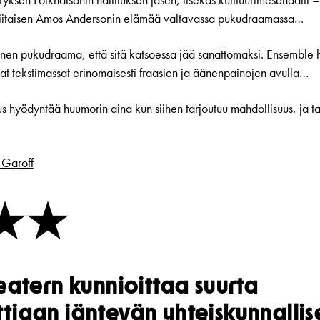
yksen Folkhälsanin hallituksen jäsen, itsekäs kulttuurimesenaatti 
tiriitaisen Amos Andersonin elämää valtavassa pukudraamassa…
llinen pukudraama, että sitä katsoessa jää sanattomaksi. Ensemble h
at tekstimassat erinomaisesti fraasien ja äänenpainojen avulla…
s hyödyntää huumorin aina kun siihen tarjoutuu mahdollisuus, ja ta
 Garoff
★★
eatern kunnioittaa suurta
iaan jäntevän yhteis­kunnallis