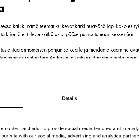
a
ssa kaikki nämä teemat kulkevat kärki terävänä läpi koko esity
ta kiirettä ei tule, eivätkä asiat pääse puuroutumaan keskenään.
itus antaa erinomaisen pohjan selkeälle ja meidän aikaamme ava
 Hemming ei kahlaa läpi Andersonin kaikkia elämänvaiheita, vaan
iteytyksiä hänen aikakaudestaan.”
 Lauri Meri
Details
e content and ads, to provide social media features and to analy
 our site with our social media, advertising and analytics partn