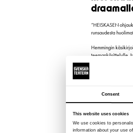
draamall
”HEISKASEN ohjaukse
runsaudesta huolimat
Hemmingin käsikirjo
teemankäsittelylle.
yleisöystävällisiä k
Helsingin Sanomat /
Consent
This website uses cookies
We use cookies to personalis
information about your use of