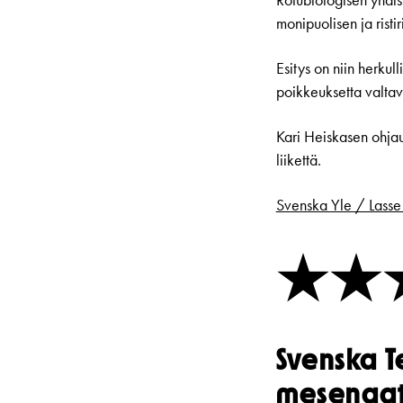
Rotubiologisen yhdist
monipuolisen ja ris
Esitys on niin herku
poikkeuksetta valtav
Kari Heiskasen ohjau
liikettä.
Svenska Yle / Lasse
★★
Svenska T
mesenaatt