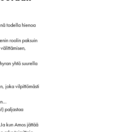
inä todella hienoa
renin roolin paksuin
 välittämisen,
yran yhtä suurella
n, joka vilpittömästi
van…
!) paljastaa
 Ja kun Amos jättää