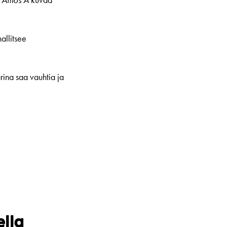
–
Amos A
kuvaa
allitsee
rina saa vauhtia ja
ella