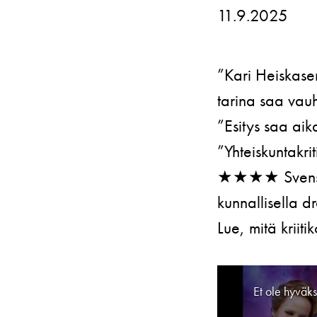
Lahjakortti
Saavute
11.9.2025
Nuoret
Katsomokartta
”Kari Heiskase
tarina saa vauht
”Esitys saa aik
”Yhteiskuntakrit
★★★★ Svenska 
kunnallisella 
Lue, mitä kriiti
Et ole hyväk