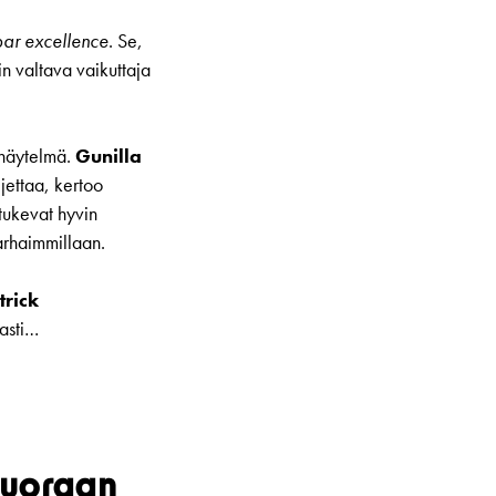
par excellence
. Se,
n valtava vaikuttaja
 näytelmä.
Gunilla
jettaa, kertoo
 tukevat hyvin
parhaimmillaan.
trick
vasti…
 suoraan