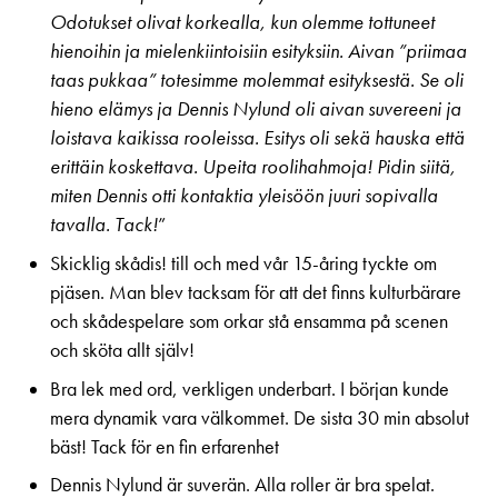
Odotukset olivat korkealla, kun olemme tottuneet
hienoihin ja mielenkiintoisiin esityksiin. Aivan ”priimaa
taas pukkaa” totesimme molemmat esityksestä. Se oli
hieno elämys ja Dennis Nylund oli aivan suvereeni ja
loistava kaikissa rooleissa. Esitys oli sekä hauska että
erittäin koskettava. Upeita roolihahmoja! Pidin siitä,
miten Dennis otti kontaktia yleisöön juuri sopivalla
tavalla. Tack!
”
Skicklig skådis! till och med vår 15-åring tyckte om
pjäsen. Man blev tacksam för att det finns kulturbärare
och skådespelare som orkar stå ensamma på scenen
och sköta allt själv!
Bra lek med ord, verkligen underbart. I början kunde
mera dynamik vara välkommet. De sista 30 min absolut
bäst! Tack för en fin erfarenhet
Dennis Nylund är suverän. Alla roller är bra spelat.