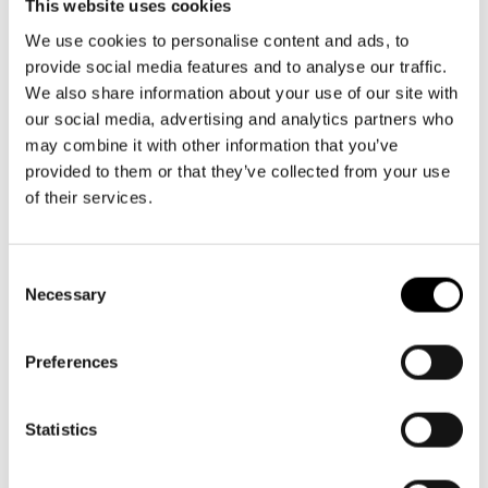
SKÅDESPELAREN.
This website uses cookies
Vilken begåvning Dennis är!
”
We use cookies to personalise content and ads, to
provide social media features and to analyse our traffic.
Hauska esitys, Denniksellä oli lava hallussa jokaisessa
We also share information about your use of our site with
roolihahmossaan. Lähdin hymy huulilla kotiin. Tusen
our social media, advertising and analytics partners who
tack!
”
may combine it with other information that you’ve
Aivan ihana esitys! Niin hurjan taitava näyttelijä ja piti
provided to them or that they’ve collected from your use
otteessaan koko esityksen ajan!
of their services.
Tack för en fantastisk upplevelse som var byggt av små,
små saker som ändå har en stor betydelse i helheten.
Consent
Människan inte så hemskt ofta tänker på vilken
Necessary
Selection
betydelse som små detaljer i vårt liv har.
Då allt rullar bra – allt rullar bra. Varje människa har sin
Preferences
plats i helheten. Vi borde aldrig undervärdera någon
annan människa även hen skall vara garderobiär.
Statistics
Dennis Nylund var fullkomligt fantastisk, såväl fysiskt
som psykisk, han gjorde strålande ifrån sej. Dessutom