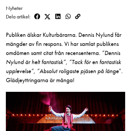
Pedagognätverk & skolgrupper
Unga
Nyheter
Aktuellt
Tillgänglighet
Företag
Dela artikel
LOGGA IN
Presentkort
Facebook
Twitter
LinkedIn
WhatsApp
Kopioi
Teaterns verksamhet
Frågor & svar
linkki
Guidning
Publiken älskar Kulturbärarna. Dennis Nylund får
Ensemble
Platskarta
mängder av fin respons. Vi har samlat publikens
Historia
omdömen samt citat från recensenterna.
”Dennis
Nylund är helt fantastisk”, ”Tack för en fantastisk
Kontaktuppgifter
upplevelse”, ”Absolut roligaste pjäsen på länge
”.
Press
Glädjeyttringarna är många!
Jobba hos oss
Nyhetsbrev
Svenska Teatern Live