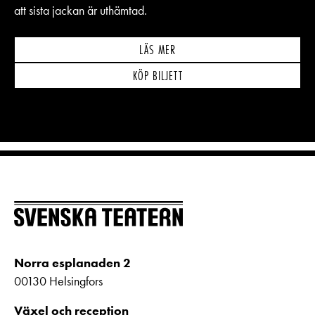
att sista jackan är uthämtad.
LÄS MER
KÖP BILJETT
Norra esplanaden 2
00130 Helsingfors
Växel och reception