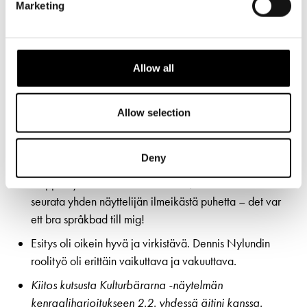
Marketing
mötte oss en vaktmästare som var 100% serviceminded
och hette Christoffer! Han skulle också passat på scenen
så min man och jag rekommenderade honom att söka
till teateryrket!
Allow all
Absolut roligaste pjäsen på länge! Dennis Nylund var
strålande i alla rollerna o vi skrattade så vi vred oss.
Allow selection
Otrolig energi! En riktig ”feel good” kväll
Kerrassaan upea näyttelijäsuoritus, hengästyttää
Deny
edelleen kun sitä muistelen. Kantasuomalaisenkin oli
helppoa ymmärtää melkein kaikki, kun läheltä sai
seurata yhden näyttelijän ilmeikästä puhetta – det var
ett bra språkbad till mig!
Esitys oli oikein hyvä ja virkistävä. Dennis Nylundin
roolityö oli erittäin vaikuttava ja vakuuttava.
Kiitos kutsusta Kulturbärarna -näytelmän
kenraaliharjoitukseen 2.2. yhdessä äitini kanssa.