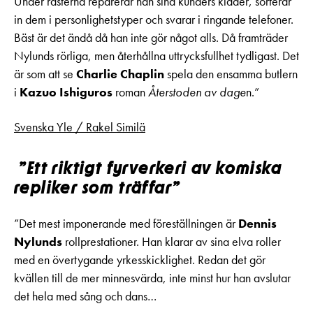
Under rasterna reparerar han sina kunders kläder, sorterar
in dem i personlighetstyper och svarar i ringande telefoner.
Bäst är det ändå då han inte gör något alls. Då framträder
Nylunds rörliga, men återhållna uttrycksfullhet tydligast. Det
är som att se
Charlie Chaplin
spela den ensamma butlern
i
Kazuo Ishiguros
roman
Återstoden av dage
n.”
Svenska Yle / Rakel Similä
”Ett riktigt fyrverkeri av komiska
repliker som träffar”
”Det mest imponerande med föreställningen är
Dennis
Nylunds
rollprestationer. Han klarar av sina elva roller
med en övertygande yrkesskicklighet. Redan det gör
kvällen till de mer minnesvärda, inte minst hur han avslutar
det hela med sång och dans…