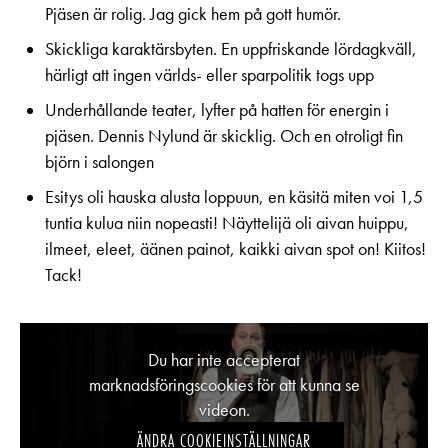
Pjäsen är rolig. Jag gick hem på gott humör.
Skickliga karaktärsbyten. En uppfriskande lördagkväll,
härligt att ingen världs- eller sparpolitik togs upp
Underhållande teater, lyfter på hatten för energin i
pjäsen. Dennis Nylund är skicklig. Och en otroligt fin
björn i salongen
Esitys oli hauska alusta loppuun, en käsitä miten voi 1,5
tuntia kulua niin nopeasti! Näyttelijä oli aivan huippu,
ilmeet, eleet, äänen painot, kaikki aivan spot on! Kiitos!
Tack!
Du har inte accepterat
marknadsföringscookies för att kunna se
videon.
ÄNDRA COOKIEINSTÄLLNINGAR