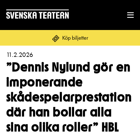
Köp biljetter
11.2.2026
Suomi
Svenska
English
”Dennis Nylund gör en
REPERTOAR & BILJETTER
imponerande
Repertoar
skådespelarprestation
DITT BESÖK
Kalender
Mat & dryck
där han bollar alla
Kundtjänst
GRUPPER & FÖRETAG
Publikarbete
sina olika roller” HBL
Grupper & teaterombud
Biljetter
Textning
OM SVENSKA TEATERN