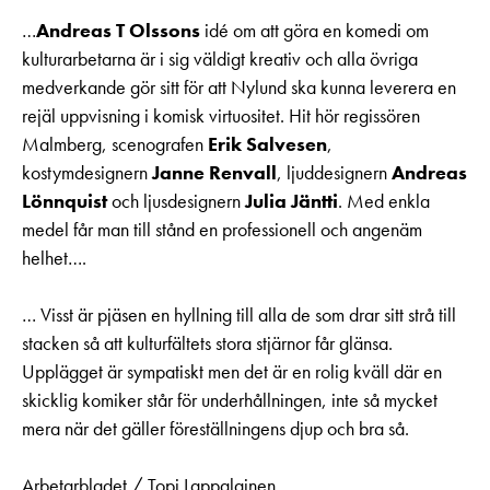
…
Andreas T Olssons
idé om att göra en komedi om
kulturarbetarna är i sig väldigt kreativ och alla övriga
medverkande gör sitt för att Nylund ska kunna leverera en
rejäl uppvisning i komisk virtuositet. Hit hör regissören
Malmberg, scenografen
Erik Salvesen
,
kostymdesignern
Janne Renvall
, ljuddesignern
Andreas
Lönnquist
och ljusdesignern
Julia Jäntti
. Med enkla
medel får man till stånd en professionell och angenäm
helhet….
… Visst är pjäsen en hyllning till alla de som drar sitt strå till
stacken så att kulturfältets stora stjärnor får glänsa.
Upplägget är sympatiskt men det är en rolig kväll där en
skicklig komiker står för underhållningen, inte så mycket
mera när det gäller föreställningens djup och bra så.
Arbetarbladet / Topi Lappalainen