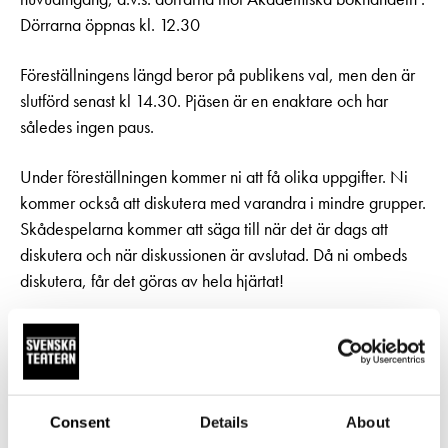
Pedagognätverk & skolgrupper
Unga
Dörrarna öppnas kl. 12.30
Aktuellt
Tillgänglighet
Företag
LOGGA IN
Presentkort
Teaterns verksamhet
Föreställningens längd beror på publikens val, men den är
Frågor & svar
slutförd senast kl 14.30. Pjäsen är en enaktare och har
Guidning
Ensemble
således ingen paus.
Platskarta
Historia
Under föreställningen kommer ni att få olika uppgifter. Ni
kommer också att diskutera med varandra i mindre grupper.
Kontaktuppgifter
Skådespelarna kommer att säga till när det är dags att
diskutera och när diskussionen är avslutad. Då ni ombeds
Press
diskutera, får det göras av hela hjärtat!
Jobba hos oss
Inne i foajén möter ni en värd som ansvarar för programmet
Nyhetsbrev
i foajén. I foajén kommer vi att fördela åskådarna i fyra
olika publiksegment. Våra publikvärdar hjälper förstås
Svenska Teatern Live
också till!
Consent
Details
About