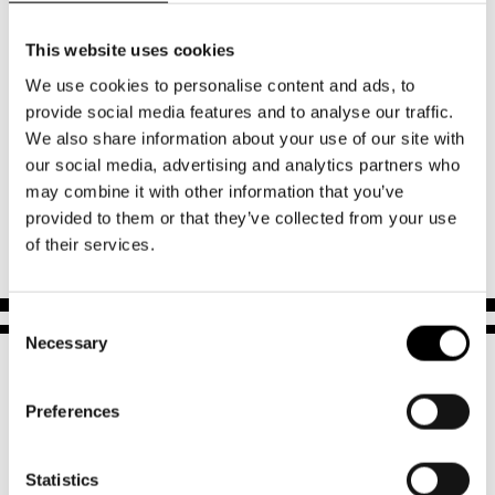
Under denna föreställning kommer fotograf Cata Portin att
ta s.k. pressbilder. Detta är bilder på föreställningen som
This website uses cookies
teatern använder på sina hemsidor och på some. Med
We use cookies to personalise content and ads, to
tanke på föreställningens form, kommer också publiken att
provide social media features and to analyse our traffic.
eventuellt synas på en del av bilderna. Om du är under 18
We also share information about your use of our site with
år gammal, behöver teatern tillstånd av dina
our social media, advertising and analytics partners who
vårdnadshavare för att du ska få synas på bilderna. Vi
may combine it with other information that you’ve
kommer inte att skriva ut namn på dem som syns på bilden.
provided to them or that they’ve collected from your use
of their services.
Consent
Necessary
Selection
Preferences
Statistics