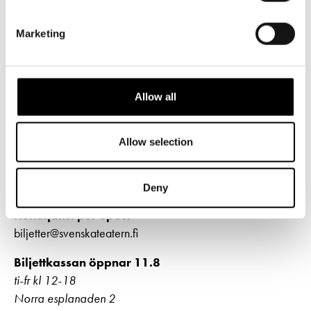
Norra esplanaden 2
00130 Helsingfors
Marketing
Växel och reception
må-fr kl. 9-16
09 616 211
Allow all
info@svenskateatern.fi
Allow selection
BILJETTER
Köp biljetter
Deny
Kundtjänst per epost
biljetter@svenskateatern.fi
Biljettkassan öppnar 11.8
ti-fr kl 12-18
Norra esplanaden 2