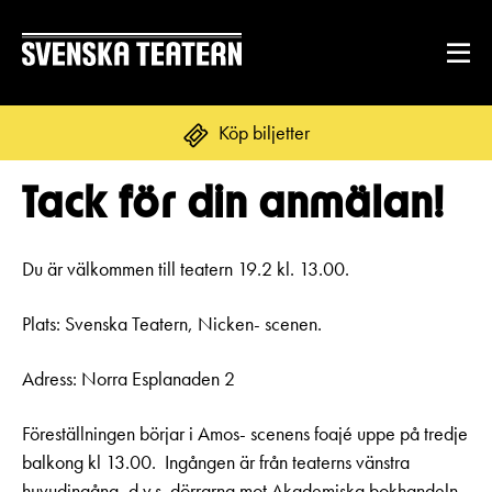
Köp biljetter
Tack för din anmälan!
Suomi
Svenska
English
REPERTOAR & BILJETTER
Du är välkommen till teatern 19.2 kl. 13.00.
Repertoar
Plats: Svenska Teatern, Nicken- scenen.
DITT BESÖK
Kalender
Adress: Norra Esplanaden 2
Mat & dryck
Kundtjänst
GRUPPER & FÖRETAG
Publikarbete
Föreställningen börjar i Amos- scenens foajé uppe på tredje
Grupper & teaterombud
Biljetter
balkong kl 13.00. Ingången är från teaterns vänstra
Textning
OM SVENSKA TEATERN
huvudingång, d.v.s. dörrarna mot Akademiska bokhandeln .