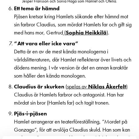
Jesper Fransson och Sonia Haga som Hamlet och Ofelia.
Ett tema är hämnd
Pjäsen kretsar kring Hamlets sökande efter hämnd mot
sin farbror Claudius, som mördat Hamlets far och gift sig
med hans mor, Gertrud
(
Sophia Heikkilä
)
.
”Att vara eller icke vara”
Detta är en av de mest kända monologerna i
världslitteraturen, där Hamlet reflekterar över livets och
dödens mening. I vår version är det en annan karaktär
som håller den kända monologen.
Claudius är skurken
(spelas av
Niklas Åkerfelt
)
Claudius är Hamlets farbror och antagonist. Han har
mördat sin bror (Hamlets far) och tagit tronen.
Pjäs-i-pjäsen
Hamlet arrangerar en teaterföreställning, ”Mordet på
Gonzago”, för att avslöja Claudius skuld. Han som kan
spelet om Gonzagos mord heter bara ”skådespelaren”