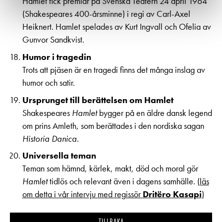
Hamlet fick premiär på Svenska Teatern 24 april 1964
(Shakespeares 400-årsminne) i regi av Carl-Axel
Heiknert. Hamlet spelades av Kurt Ingvall och Ofelia av
Gunvor Sandkvist.
Humor i tragedin
Trots att pjäsen är en tragedi finns det många inslag av
humor och satir.
Ursprunget till berättelsen om Hamlet
Shakespeares
Hamlet
bygger på en äldre dansk legend
om prins Amleth, som berättades i den nordiska sagan
Historia Danica
.
Universella teman
Teman som hämnd, kärlek, makt, död och moral gör
Hamlet
tidlös och relevant även i dagens samhälle.
(läs
om detta i vår intervju med regissör
Dritëro Kasapi
)
TILLBAKA