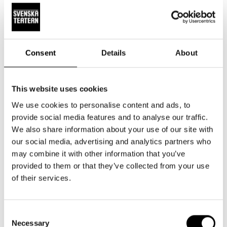
(
M
itja Sirén
) i manuset.
Hamlets inre kamp
En central del av pjäsen är Hamlets psykologiska
Consent
Details
About
konflikt och hans tvekan inför att genomföra hämnden.
Spöket av kung Hamlet
Hamlets döda far dyker upp som ett spöke och avslöjar
This website uses cookies
för Hamlet att han mördats av Claudius.
We use cookies to personalise content and ads, to
Moral och korruption
provide social media features and to analyse our traffic.
Pjäsen utforskar teman som moral, skuld, svek och
We also share information about your use of our site with
our social media, advertising and analytics partners who
korruption inom kungafamiljen och samhället.
may combine it with other information that you’ve
Laertes och Hamlet möts i en duell
provided to them or that they’ve collected from your use
Laertes
(spelas av
Dennis Nylund
)
, som är Ofelias
of their services.
bror, söker hämnd mot Hamlet efter att ha förlorat både
sin far och syster.
Consent
Ofelias tragiska öde
Necessary
Selection