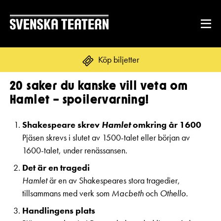
Köp biljetter
20 saker du kanske vill veta om
Suomi
Svenska
English
Hamlet – spoilervarning!
REPERTOAR & BILJETTER
Shakespeare skrev
Hamlet
omkring år 1600
Pjäsen skrevs i slutet av 1500-talet eller början av
Repertoar
1600-talet, under renässansen.
DITT BESÖK
Kalender
Det är en tragedi
Mat & dryck
Hamlet
är en av Shakespeares stora tragedier,
Kundtjänst
GRUPPER & FÖRETAG
tillsammans med verk som
Macbeth
och
Othello
.
Publikarbete
Grupper & teaterombud
Biljetter
Handlingens plats
Textning
OM SVENSKA TEATERN