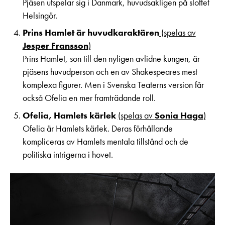
Pjäsen utspelar sig i Danmark, huvudsakligen på slottet
Pedagognätverk & skolgrupper
Unga
Aktuellt
Helsingör.
Tillgänglighet
Företag
LOGGA IN
Presentkort
Prins Hamlet är huvudkaraktären
(spelas av
Teaterns verksamhet
Frågor & svar
Jesper
Fransson
)
Guidning
Prins Hamlet, son till den nyligen avlidne kungen, är
Ensemble
Platskarta
pjäsens huvudperson och en av Shakespeares mest
Historia
komplexa figurer. Men i Svenska Teaterns version får
också Ofelia en mer framträdande roll.
Kontaktuppgifter
Ofelia, Hamlets kärlek
(spelas av
Sonia Haga
)
Ofelia är Hamlets kärlek. Deras förhållande
Press
kompliceras av Hamlets mentala tillstånd och de
Jobba hos oss
politiska intrigerna i hovet.
Nyhetsbrev
Svenska Teatern Live