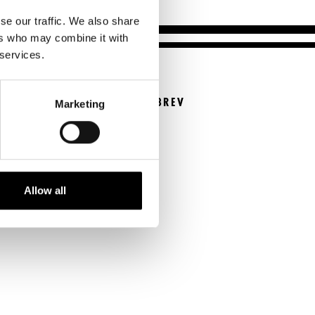
Kontaktuppgifter
se our traffic. We also share
Press
ers who may combine it with
 services.
Jobba hos oss
Nyhetsbrev
BESTÄLL NYHETSBREV
Marketing
Svenska Teatern Live
Beställ nyhetsbrev
FÖLJ OSS
Allow all