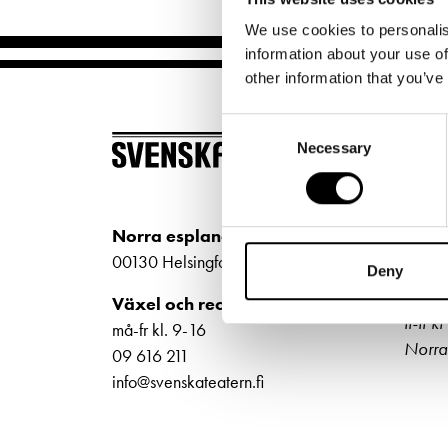
Unga
Frågor 
We use cookies to personalis
Presentkort
Platska
information about your use of
other information that you’ve
Consent
BILJ
Necessary
Selection
Köp bi
Kundt
Norra esplanaden 2
biljet
00130 Helsingfors
Deny
Bilje
Växel och reception
ti-fr 
må-fr kl. 9-16
Norra
09 616 211
info@svenskateatern.fi