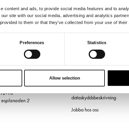
& svar
e content and ads, to provide social media features and to analy
rta
 our site with our social media, advertising and analytics partn
 provided to them or that they’ve collected from your use of their
ETTER
LÄNKAR
Preferences
Statistics
ljetter
Frågor & svar
jänst per epost
Tillgänglighet
ter@svenskateatern.fi
Press
Allow selection
ttkassan öppnar 11.8
Register- och
kl 12-18
dataskyddsbeskrivning
 esplanaden 2
Jobba hos oss