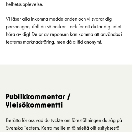
Pedagognätverk & skolgrupper
helhetsupplevelse.
Unga
Aktuellt
Tillgänglighet
Företag
LOGGA IN
Presentkort
Vi läser alla inkomna meddelanden och vi svarar dig
Teaterns verksamhet
Frågor & svar
personligen, ifall du så önskar. Tack för att du tar dig tid att
Guidning
höra av dig! Delar av reponsen kan komma att användas i
Ensemble
Platskarta
teaterns marknadsföring, men då alltid anonymt.
Historia
Kontaktuppgifter
Press
Jobba hos oss
Publikkommentar /
Nyhetsbrev
Yleisökommentti
Svenska Teatern Live
Berätta för oss vad du tyckte om föreställningen du såg på
Svenska Teatern. Kerro meille mitä mieltä olit esityksestä