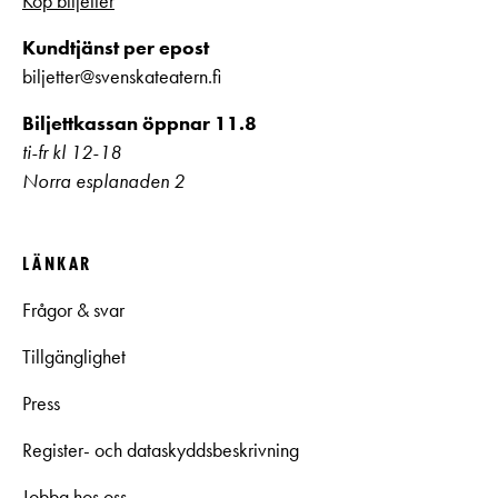
Köp biljetter
Kundtjänst per epost
biljetter@svenskateatern.fi
Biljettkassan öppnar 11.8
ti-fr kl 12-18
Norra esplanaden 2
LÄNKAR
Frågor & svar
Tillgänglighet
Press
Register- och dataskyddsbeskrivning
Jobba hos oss