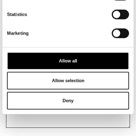
4 – bra
Statistics
3 – neutralt
2 – medelmåttigt
Marketing
1 – mycket dåligt
Skriv din respons här
Allow all
Allow selection
Deny