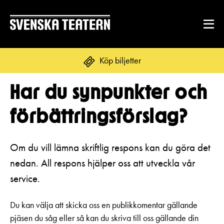
Köp biljetter
Har du synpunkter och
Suomi
Svenska
English
förbättringsförslag?
REPERTOAR & BILJETTER
Repertoar
Om du vill lämna skriftlig respons kan du göra det
DITT BESÖK
nedan. All respons hjälper oss att utveckla vår
Kalender
Mat & dryck
service.
Kundtjänst
GRUPPER & FÖRETAG
Publikarbete
Du kan välja att skicka oss en publikkomentar gällande
Grupper & teaterombud
Biljetter
pjäsen du såg eller så kan du skriva till oss gällande din
Textning
OM SVENSKA TEATERN