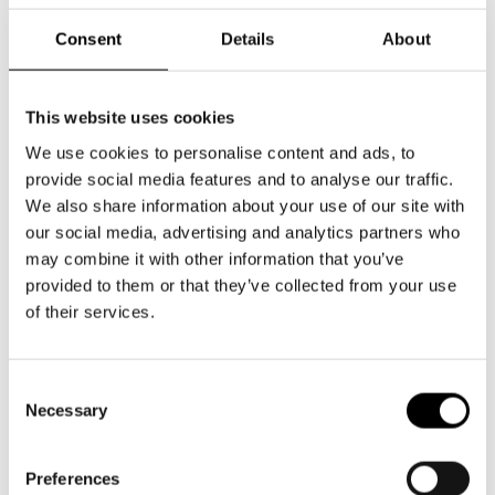
Biljettförsäljningen
Consent
Details
About
Webbutiken
Publikvärdar
This website uses cookies
We use cookies to personalise content and ads, to
Pausservering
provide social media features and to analyse our traffic.
Annat
We also share information about your use of our site with
our social media, advertising and analytics partners who
Datum då du besökte eller handlade hos oss
may combine it with other information that you’ve
provided to them or that they’ve collected from your use
of their services.
Consent
Ge oss ett vitsord
Necessary
Selection
Hur upplevde du helheten på skalan 1-5.
5 – mycket bra
Preferences