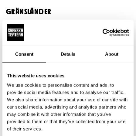
GRÄNSLÄNDER
Anna-Lena Laurén
och
Maciej Zaremba
samtalar
med
Sirpa Kähkönen
——————
Consent
Details
About
Gränslöst är ett samarbete mellan Sveriges
Författarförbund, Finlands svenska författareförening,
This website uses cookies
Dramaten och Svenska teatern i Helsingfors med stöd av
We use cookies to personalise content and ads, to
Svenska kulturfonden, Kulturrådet och Svenska
provide social media features and to analyse our traffic.
Akademien.
We also share information about your use of our site with
our social media, advertising and analytics partners who
may combine it with other information that you’ve
provided to them or that they’ve collected from your use
of their services.
SPELPERIOD