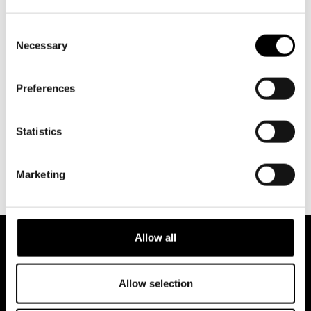
14.1.2023
Consent
SCEN
Necessary
Stora scenen
Selection
BILJETTER
18 €
Preferences
LÄNGD
2 h 45 min, inklusive paus
Statistics
Marketing
Allow all
Föreställningar och biljetter
Allow selection