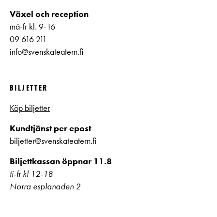
Växel och reception
må-fr kl. 9-16
09 616 211
info@svenskateatern.fi
BILJETTER
Köp biljetter
Kundtjänst per epost
biljetter@svenskateatern.fi
Biljettkassan öppnar 11.8
ti-fr kl 12-18
Norra esplanaden 2