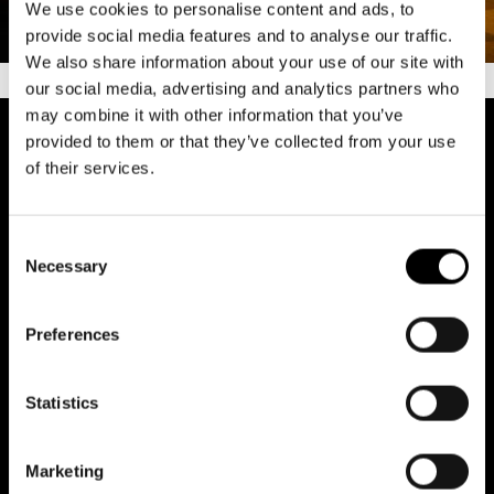
We use cookies to personalise content and ads, to
provide social media features and to analyse our traffic.
We also share information about your use of our site with
our social media, advertising and analytics partners who
may combine it with other information that you’ve
provided to them or that they’ve collected from your use
of their services.
”Ett sylvasst kammarspel om
offer och förövare”
Consent
Necessary
Selection
– Sydsvenskan
Preferences
Statistics
Föregående
Näs
bild
bild
Marketing