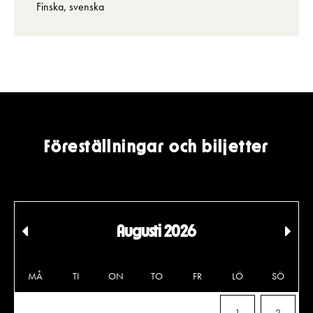
Finska, svenska
Föreställningar och biljetter
Augusti 2026
Tidigare
Föl
månad
må
MÅ
TI
ON
TO
FR
LÖ
SÖ
1
2