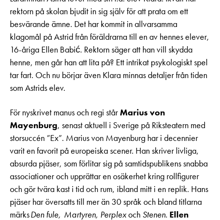
rektorn på skolan bjudit in sig själv för att prata om ett
besvärande ämne. Det har kommit in allvarsamma
klagomål på Astrid från föräldrarna till en av hennes elever,
16-åriga Ellen Babić. Rektorn säger att han vill skydda
henne, men går han att lita på? Ett intrikat psykologiskt spel
tar fart. Och nu börjar även Klara minnas detaljer från tiden
som Astrids elev.
För nyskrivet manus och regi står
Marius von
Mayenburg
, senast aktuell i Sverige på Riksteatern med
storsuccén ”Ex”. Marius von Mayenburg har i decennier
varit en favorit på europeiska scener. Han skriver livliga,
absurda pjäser, som förlitar sig på samtidspublikens snabba
associationer och upprättar en osäkerhet kring rollfigurer
och gör tvära kast i tid och rum, ibland mitt i en replik. Hans
pjäser har översatts till mer än 30 språk och bland titlarna
märks
Den fule, Martyren, Perplex
och
Stenen
.
Ellen