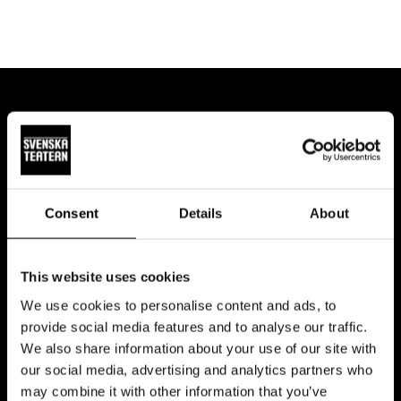
Föreställningar och biljetter
Consent
Details
About
Augusti 2026
Tidigare
Föl
This website uses cookies
månad
må
MÅ
TI
ON
TO
FR
LÖ
SÖ
We use cookies to personalise content and ads, to
provide social media features and to analyse our traffic.
We also share information about your use of our site with
1
2
our social media, advertising and analytics partners who
may combine it with other information that you’ve