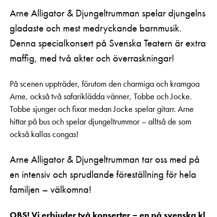
Arne Alligator & Djungeltrumman spelar djungelns
gladaste och mest medryckande barnmusik.
Denna specialkonsert på Svenska Teatern är extra
maffig, med två akter och överraskningar!
På scenen uppträder, förutom den charmiga och kramgoa
Arne, också två safariklädda vänner, Tobbe och Jocke.
Tobbe sjunger och fixar medan Jocke spelar gitarr. Arne
hittar på bus och spelar djungeltrummor – alltså de som
också kallas congas!
Arne Alligator & Djungeltrumman tar oss med på
en intensiv och sprudlande föreställning för hela
familjen – välkomna!
OBS! Vi erbjuder två konserter – en på svenska kl