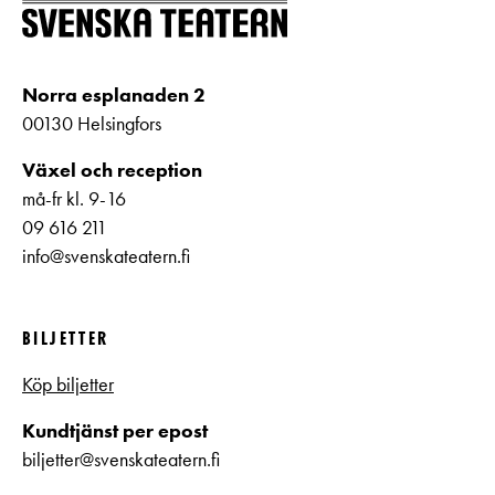
Norra esplanaden 2
00130 Helsingfors
Växel och reception
må-fr kl. 9-16
09 616 211
info@svenskateatern.fi
BILJETTER
Köp biljetter
Kundtjänst per epost
biljetter@svenskateatern.fi