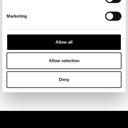
Marketing
Arn-Henrik
Leif Jordansson
Blomqvist
Kompositör
Regi, dramaturgi och
Allow all
scenografi
Allow selection
Henrik Miettinen
Video
Deny