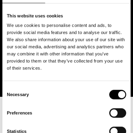
This website uses cookies
24
25
26
27
28
29
30
We use cookies to personalise content and ads, to
provide social media features and to analyse our traffic.
31
We also share information about your use of our site with
our social media, advertising and analytics partners who
may combine it with other information that you’ve
provided to them or that they’ve collected from your use
of their services.
Consent
Necessary
Selection
Preferences
Konstnärlig planering
Statistics