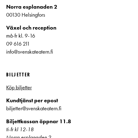
Norra esplanaden 2
00130 Helsingfors
Växel och reception
må-fr kl. 9-16
09 616 211
info@svenskateatern.fi
BILJETTER
Köp biljetter
Kundtjänst per epost
biljetter@svenskateatern.fi
Biljettkassan öppnar 11.8
ti-fr kl 12-18
Norra esplanaden 2