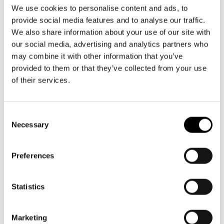
Aktuellt
09 616 211
Tillgänglighet
We use cookies to personalise content and ads, to
info@svenskateatern.fi
Företag
LOGGA IN
Presentkort
provide social media features and to analyse our traffic.
Teaterns verksamhet
Frågor & svar
We also share information about your use of our site with
Guidning
our social media, advertising and analytics partners who
Ensemble
Platskarta
BILJETTER
may combine it with other information that you’ve
provided to them or that they’ve collected from your use
Historia
Köp biljetter
of their services.
Kontaktuppgifter
Kundtjänst per epost
biljetter@svenskateatern.fi
Consent
Press
Necessary
Selection
Biljettkassan öppnar 11.8
Jobba hos oss
ti-fr kl 12-18
Norra esplanaden 2
Preferences
Nyhetsbrev
Svenska Teatern Live
Statistics
LÄNKAR
Frågor & svar
Marketing