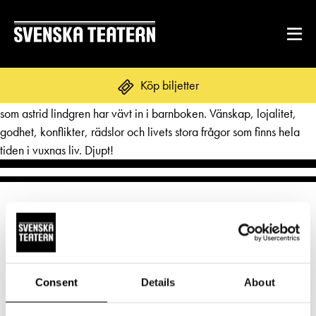
Fantastisk inlevelse, magiska akrobater, skönsjungande
Köp biljetter
skådespelare. Mästerverk som gör att jag som åskådare ser allt
som astrid lindgren har vävt in i barnboken. Vänskap, lojalitet,
godhet, konflikter, rädslor och livets stora frågor som finns hela
tiden i vuxnas liv. Djupt!
REPERTOAR & BILJETTER
Repertoar
DITT BESÖK
Kalender
Mat & dryck
Kundtjänst
GRUPPER & FÖRETAG
Publikarbete
Grupper & teaterombud
Biljetter
Consent
Details
About
Norra esplanaden 2
Textning
OM SVENSKA TEATERN
Pedagognätverk & skolgrupper
00130 Helsingfors
Unga