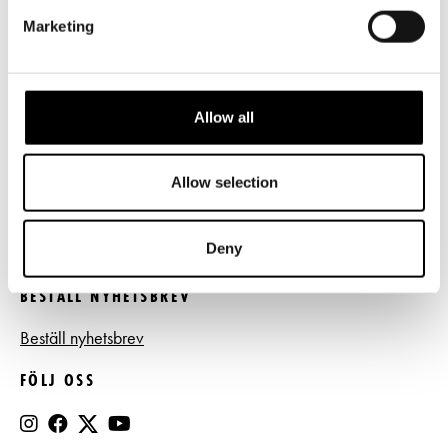
LÄNKAR
Marketing
Frågor & svar
Tillgänglighet
Allow all
Press
Register- och dataskyddsbeskrivning
Allow selection
Jobba hos oss
Deny
BESTÄLL NYHETSBREV
Beställ nyhetsbrev
FÖLJ OSS