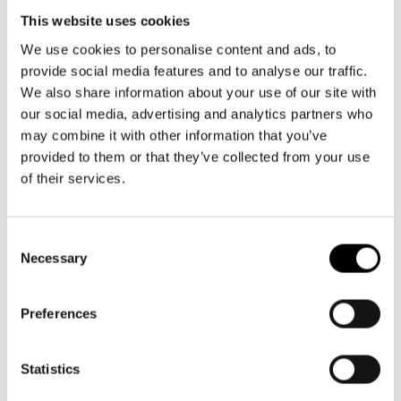
Aktuellt
Tillgänglighet
This website uses cookies
Växel och reception
Företag
LOGGA IN
Presentkort
Teaterns verksamhet
må-fr kl. 9-16
Frågor & svar
We use cookies to personalise content and ads, to
Guidning
provide social media features and to analyse our traffic.
09 616 211
Ensemble
Platskarta
We also share information about your use of our site with
info@svenskateatern.fi
our social media, advertising and analytics partners who
Historia
may combine it with other information that you’ve
provided to them or that they’ve collected from your use
BILJETTER
Kontaktuppgifter
of their services.
Köp biljetter
Press
Kundtjänst per epost
Consent
Jobba hos oss
Necessary
biljetter@svenskateatern.fi
Selection
Nyhetsbrev
Biljettkassan öppnar 11.8
Preferences
ti-fr kl 12-18
Svenska Teatern Live
Norra esplanaden 2
Statistics