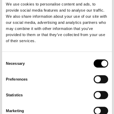
Aktuellt
09 616 211
Tillgänglighet
We use cookies to personalise content and ads, to
info@svenskateatern.fi
Företag
LOGGA IN
Presentkort
provide social media features and to analyse our traffic.
Teaterns verksamhet
Frågor & svar
We also share information about your use of our site with
Guidning
our social media, advertising and analytics partners who
Ensemble
Platskarta
BILJETTER
may combine it with other information that you’ve
provided to them or that they’ve collected from your use
Historia
Köp biljetter
of their services.
Kontaktuppgifter
Kundtjänst per epost
biljetter@svenskateatern.fi
Consent
Press
Necessary
Selection
Biljettkassan öppnar 11.8
Jobba hos oss
ti-fr kl 12-18
Norra esplanaden 2
Preferences
Nyhetsbrev
Svenska Teatern Live
Statistics
LÄNKAR
Frågor & svar
Marketing