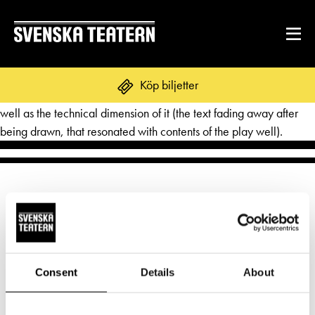
The play was very touching.
Köp biljetter
I like both the topic, the way how it was discussed / delivered, as
well as the technical dimension of it (the text fading away after
being drawn, that resonated with contents of the play well).
REPERTOAR & BILJETTER
Repertoar
DITT BESÖK
Kalender
Mat & dryck
Kundtjänst
GRUPPER & FÖRETAG
Publikarbete
Norra esplanaden 2
Grupper & teaterombud
Consent
Details
About
Biljetter
00130 Helsingfors
Textning
OM SVENSKA TEATERN
Pedagognätverk & skolgrupper
Unga