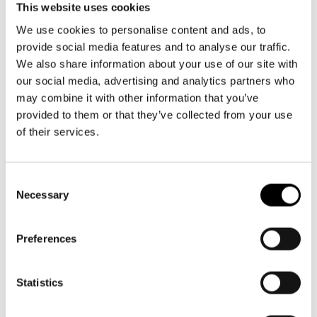
Aktuellt
Växel och reception
Tillgänglighet
This website uses cookies
må-fr kl. 9-16
Företag
LOGGA IN
Presentkort
We use cookies to personalise content and ads, to
Teaterns verksamhet
09 616 211
Frågor & svar
provide social media features and to analyse our traffic.
Guidning
info@svenskateatern.fi
We also share information about your use of our site with
Ensemble
Platskarta
our social media, advertising and analytics partners who
may combine it with other information that you’ve
Historia
BILJETTER
provided to them or that they’ve collected from your use
Kontaktuppgifter
of their services.
Köp biljetter
Press
Kundtjänst per epost
Consent
biljetter@svenskateatern.fi
Necessary
Jobba hos oss
Selection
Biljettkassan öppnar 11.8
Nyhetsbrev
ti-fr kl 12-18
Preferences
Norra esplanaden 2
Svenska Teatern Live
Statistics
LÄNKAR