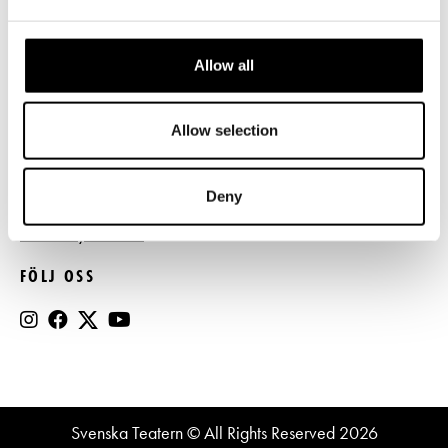
Press
Allow all
Register- och dataskyddsbeskrivning
Jobba hos oss
Allow selection
BESTÄLL NYHETSBREV
Deny
Beställ nyhetsbrev
FÖLJ OSS
Svenska Teatern © All Rights Reserved 2026