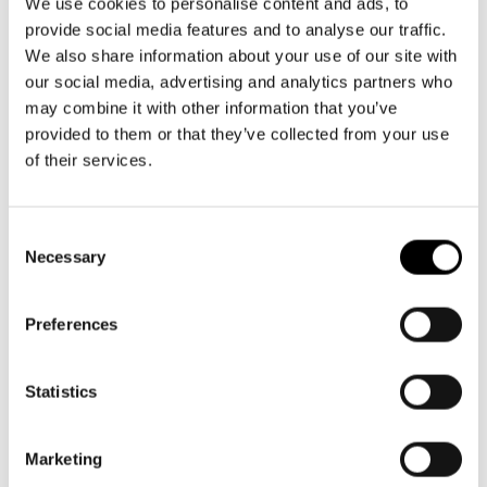
Aktuellt
info@svenskateatern.fi
We use cookies to personalise content and ads, to
Tillgänglighet
provide social media features and to analyse our traffic.
Företag
LOGGA IN
Presentkort
Teaterns verksamhet
We also share information about your use of our site with
Frågor & svar
Guidning
our social media, advertising and analytics partners who
BILJETTER
Ensemble
may combine it with other information that you’ve
Platskarta
Köp biljetter
provided to them or that they’ve collected from your use
Historia
of their services.
Kundtjänst per epost
Kontaktuppgifter
biljetter@svenskateatern.fi
Consent
Biljettkassan öppnar 11.8
Press
Necessary
Selection
ti-fr kl 12-18
Jobba hos oss
Norra esplanaden 2
Preferences
Nyhetsbrev
LÄNKAR
Statistics
Svenska Teatern Live
Frågor & svar
Marketing
Tillgänglighet