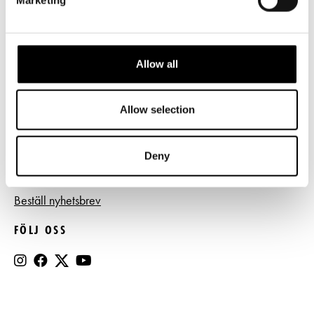
Frågor & svar
Tillgänglighet
Press
Allow all
Register- och dataskyddsbeskrivning
Allow selection
Jobba hos oss
Deny
BESTÄLL NYHETSBREV
Beställ nyhetsbrev
FÖLJ OSS