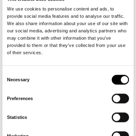
Aktuellt
må-fr kl. 9-16
Tillgänglighet
09 616 211
Företag
LOGGA IN
We use cookies to personalise content and ads, to
Presentkort
Teaterns verksamhet
provide social media features and to analyse our traffic.
info@svenskateatern.fi
Frågor & svar
Guidning
We also share information about your use of our site with
Ensemble
Platskarta
our social media, advertising and analytics partners who
may combine it with other information that you’ve
BILJETTER
Historia
provided to them or that they’ve collected from your use
Köp biljetter
of their services.
Kontaktuppgifter
Kundtjänst per epost
Press
biljetter@svenskateatern.fi
Consent
Necessary
Selection
Jobba hos oss
Biljettkassan öppnar 11.8
ti-fr kl 12-18
Nyhetsbrev
Preferences
Norra esplanaden 2
Svenska Teatern Live
Statistics
LÄNKAR
Marketing