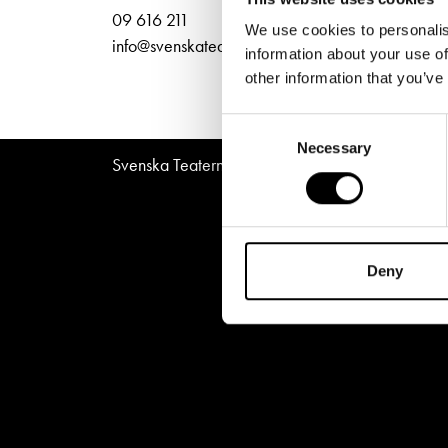
Unga
Frågor 
Norra
09 616 211
We use cookies to personalis
Presentkort
Platska
info@svenskateatern.fi
information about your use of
other information that you’ve
Consent
Necessary
Selection
Svenska Teatern © All Rights Reserved 2026
Deny