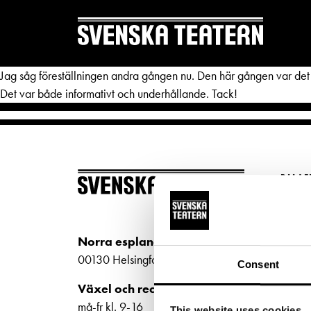
Jag såg föreställningen andra gången nu. Den här gången var det 
Det var både informativt och underhållande. Tack!
REPERTOAR & BILJETTER
DITT 
BILJ
Repertoar
Mat & 
Köp bi
Kalender
Publika
Kundt
Norra esplanaden 2
biljet
Kundtjänst
Textnin
00130 Helsingfors
Consent
Bilje
Biljetter
Tillgän
Växel och reception
ti-fr 
må-fr kl. 9-16
This website uses cookies