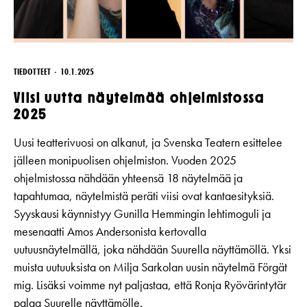
TIEDOTTEET
10.1.2025
Viisi uutta näytelmää ohjelmistossa
2025
Uusi teatterivuosi on alkanut, ja Svenska Teatern esittelee
jälleen monipuolisen ohjelmiston. Vuoden 2025
ohjelmistossa nähdään yhteensä 18 näytelmää ja
tapahtumaa, näytelmistä peräti viisi ovat kantaesityksiä.
Syyskausi käynnistyy Gunilla Hemmingin lehtimoguli ja
mesenaatti Amos Andersonista kertovalla
uutuusnäytelmällä, joka nähdään Suurella näyttämöllä. Yksi
muista uutuuksista on Milja Sarkolan uusin näytelmä Förgät
mig. Lisäksi voimme nyt paljastaa, että Ronja Ryövärintytär
palaa Suurelle näyttämölle.