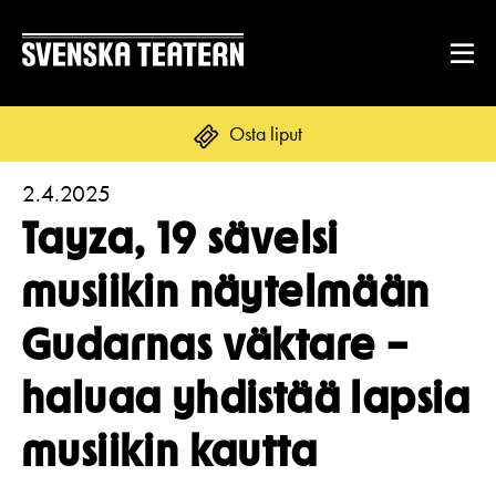
Osta liput
2.4.2025
Suomi
Svenska
English
Tayza, 19 sävelsi
OHJELMISTO & LIPUT
musiikin näytelmään
Ohjelmisto
Gudarnas väktare –
ENNEN VIERAILUA
Kalenteri
Tekstitys
haluaa yhdistää lapsia
Asiakaspalvelu
RYHMILLE JA YRITYKSILLE
Yleisötyö
musiikin kautta
Ryhmät ja teatterilähettiläät
Liput
Ruoka & juoma
TEATTERISTA