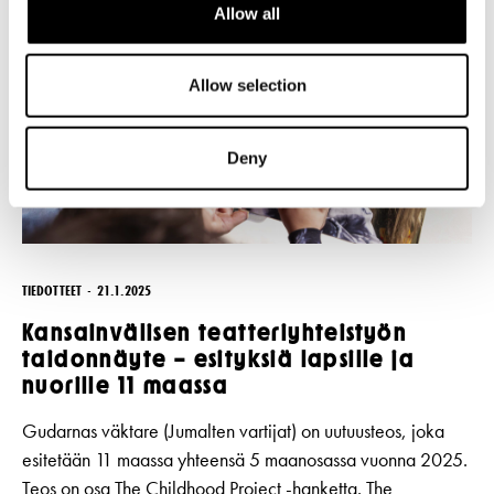
Allow all
Allow selection
Deny
TIEDOTTEET
21.1.2025
Kansainvälisen teatteriyhteistyön
taidonnäyte – esityksiä lapsille ja
nuorille 11 maassa
Gudarnas väktare (Jumalten vartijat) on uutuusteos, joka
esitetään 11 maassa yhteensä 5 maanosassa vuonna 2025.
Teos on osa The Childhood Project -hanketta. The