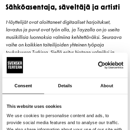
Sähköasentaja, säveltäjä ja artisti
Näyttelijät ovat aloittaneet digitaaliset harjoitukset,
lavastus ja puvut ovat työn alla, ja Tayzalla on jo useita
musiikillisia luonnoksia valmiina kehitettäväksi. Seuraava
vaihe on kaikkien taiteilijoiden yhteinen työpaja
toukokuussa Turkissa. Siellä esitys hiotaan valmiiksi ja
näyttelijät harjoittelevat yhdessä kolmen viikon ajan.
Mutta arki kutsuu! Kun hän ei sävellä, Tayza työskentelee
sähköasentajaoppilaana ja vetää johtoja ihmisten
Consent
Details
About
koteihin.
– Minulla on tentti toukokuussa. Teoriakoe, ja sen jälkeen
This website uses cookies
pitäisi saada ammattitutkinto. Olen puhunut asiasta
We use cookies to personalise content and ads, to
Gustaville, ja me keksimme kyllä varmasti jonkin
provide social media features and to analyse our traffic.
ratkaisun, hän sanoo hymyillen.
We also share information about your use of our site with