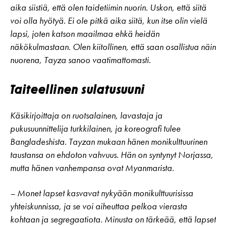
aika siistiä, että olen taidetiimin nuorin. Uskon, että siitä
voi olla hyötyä. Ei ole pitkä aika siitä, kun itse olin vielä
lapsi, joten katson maailmaa ehkä heidän
näkökulmastaan. Olen kiitollinen, että saan osallistua näin
nuorena, Tayza sanoo vaatimattomasti.
Taiteellinen sulatusuuni
Käsikirjoittaja on ruotsalainen, lavastaja ja
pukusuunnittelija turkkilainen, ja koreografi tulee
Bangladeshista. Tayzan mukaan hänen monikulttuurinen
taustansa on ehdoton vahvuus. Hän on syntynyt Norjassa,
mutta hänen vanhempansa ovat Myanmarista.
– Monet lapset kasvavat nykyään monikulttuurisissa
yhteiskunnissa, ja se voi aiheuttaa pelkoa vierasta
kohtaan ja segregaatiota. Minusta on tärkeää, että lapset