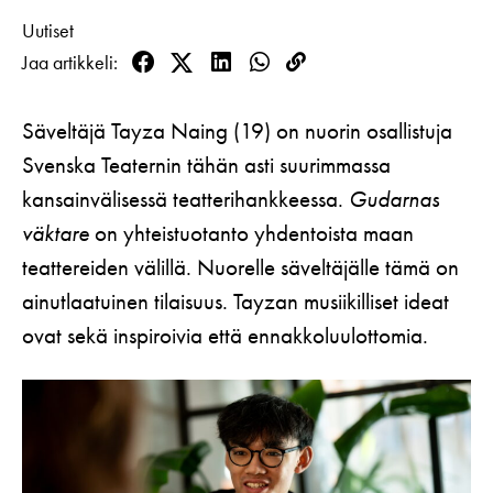
Koulut
Lahjakortti
Uutiset
Teatterin toiminta
Usein kysytyt kysymykset
Yritykset
Jaa artikkeli
KIRJAUDU
Nuoret
Facebook
Twitter
LinkedIn
WhatsApp
Kopioi
Näyttelijät
Saavutettavuus
linkki
Opastus
Katsomokartta
Säveltäjä Tayza Naing (19) on nuorin osallistuja
Historia
Svenska Teaternin tähän asti suurimmassa
Töihin meille
kansainvälisessä teatterihankkeessa.
Gudarnas
väktare
on yhteistuotanto yhdentoista maan
Yhteystiedot
teattereiden välillä. Nuorelle säveltäjälle tämä on
Uutiskirje
ainutlaatuinen tilaisuus. Tayzan musiikilliset ideat
ovat sekä inspiroivia että ennakkoluulottomia.
Medialle
Svenska Teatern Live