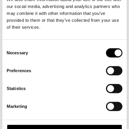
our social media, advertising and analytics partners who
Sähkömies, säveltäjä ja artisti? Tayzan mielestä
may combine it with other information that you’ve
täydellinen yhdistelmä.
provided to them or that they’ve collected from your use
of their services.
– On mukavaa tehdä välillä muutakin kuin musiikkia. Se
antaa erilaista inspiraatiota. Ja tuo myös turvaa, sillä
Consent
musiikkialalla ei ole aina helppoa. Mutta musiikki tulee
Necessary
Selection
aina olemaan osa elämääni – se on minulle kuin lääkettä.
Artikkeli julkaistiin alun perin norjaksi
Unge Viken Teater
nin
Preferences
toimesta.
Statistics
Kaikki kuvat: Lars Opstad
Marketing