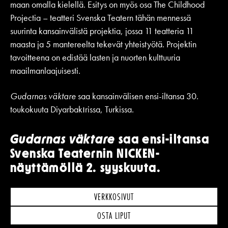
maan omalla kielellä. Esitys on myös osa The Childhood
Projectia – teatteri Svenska Teatern tähän mennessä
suurinta kansainvälistä projektia, jossa 11 teatteria 11
maasta ja 5 mantereelta tekevät yhteistyötä. Projektin
tavoitteena on edistää lasten ja nuorten kulttuuria
maailmanlaajuisesti.
Gudarnas väktare
saa kansainvälisen ensi-iltansa 30.
toukokuuta Diyarbakırissa, Turkissa.
Gudarnas väktare
saa ensi-iltansa
Svenska Teaternin NICKEN-
näyttämöllä 2. syyskuuta.
VERKKOSIVUT
OSTA LIPUT