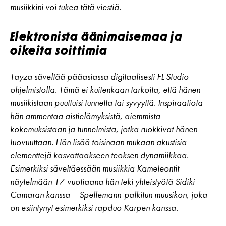
musiikkini voi tukea tätä viestiä.
Elektronista äänimaisemaa ja
oikeita soittimia
Tayza säveltää pääasiassa digitaalisesti FL Studio -
ohjelmistolla. Tämä ei kuitenkaan tarkoita, että hänen
musiikistaan puuttuisi tunnetta tai syvyyttä. Inspiraatiota
hän ammentaa aistielämyksistä, aiemmista
kokemuksistaan ja tunnelmista, jotka ruokkivat hänen
luovuuttaan. Hän lisää toisinaan mukaan akustisia
elementtejä kasvattaakseen teoksen dynamiikkaa.
Esimerkiksi säveltäessään musiikkia Kameleontit-
näytelmään 17-vuotiaana hän teki yhteistyötä Sidiki
Camaran kanssa – Spellemann-palkitun muusikon, joka
on esiintynyt esimerkiksi rapduo Karpen kanssa.