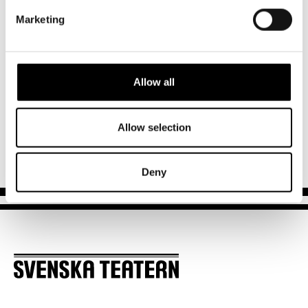
Marketing
OSTA LIPUT SJÄLARNAS Ö NÄYTELMÄÄN
”Siitä asti, kun aloin kirjoittaa, olen unelmoinut näkeväni
jonkin teksteistäni heräävän eloon Svenska Teaternin
Allow all
näyttämöllä”
Allow selection
-Johanna Holmström
Deny