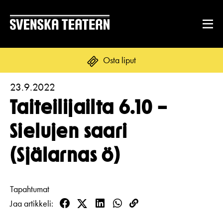
Osta liput
23.9.2022
Suomi
Svenska
English
Taiteilijailta 6.10 –
OHJELMISTO & LIPUT
Sielujen saari
Ohjelmisto
(Själarnas ö)
ENNEN VIERAILUA
Kalenteri
Tekstitys
Asiakaspalvelu
RYHMILLE JA YRITYKSILLE
Tapahtumat
Yleisötyö
Jaa artikkeli
Ryhmät ja teatterilähettiläät
Liput
Facebook
Twitter
LinkedIn
WhatsApp
Kopioi
Ruoka & juoma
TEATTERISTA
linkki