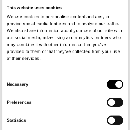
Johanna Holmströmin
kanssa tämän kirjailijanroolista.
This website uses cookies
Olemme kutsuneet paikalle myös näyttelijä
Minttu
We use cookies to personalise content and ads, to
Mustakallion
, jonka suoritusta Sielujen saaressa on
provide social media features and to analyse our traffic.
kiitelty, sekä
Hanna Brotheruksen
, joka on luonut
We also share information about your use of our site with
näytelmän kauniin koreografian.
our social media, advertising and analytics partners who
may combine it with other information that you’ve
Tilaisuus on kaksikielinen.
provided to them or that they’ve collected from your use
of their services.
Myymme Johanna Holmströmin kirjoja sekä suomeksi että
ruotsiksi kirjailijaillan jälkeen. Johanna Holmström on
Consent
paikalla signeeraamassa kirjoja.
Necessary
Selection
Tervetuloa
Svenska Teaternin jännittävään
Preferences
taiteilijailtaan!
Själarnas ö näytös esitetään samana iltana kello 19.
Statistics
Näytelmä tekstitetään suomeksi.