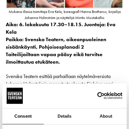
Mukana illassa toimittaja Eva Kela, koreografi Hanna Brotherus, kirjailija
Johanna Holmström ja näyttelijä Minttu Mustakallio
Aika: 6. lokakuuta 17.30–18.15. Juontaja: Eva
Kela
Paikka: Svenska Teatern, oikeanpuoleinen
sisäänkäynti, Pohjoisesplanadi 2
Taiteilijailtaan vapaa pääsy eikä tarvitse
ilmoittautua etukäteen.
Svenska Teatern esittää parhaillaan näytelmäversiota
Johanna Holmströmin menestysteoksesta Sielujen saari
(Själarnas ö). Holmströmiltä on hiljattain ilmestynyt myös
kriitikoiden ylistämä novellikokoelma
Selkounien käsikirja
molemmilla kotimaisilla kielillä.
Consent
Details
About
Tämän johdosta järjestämme yhdessä Otavan ja Förlagetin
kanssa kirjailijaillan. Toimittaja
Eva Kela
keskustelee