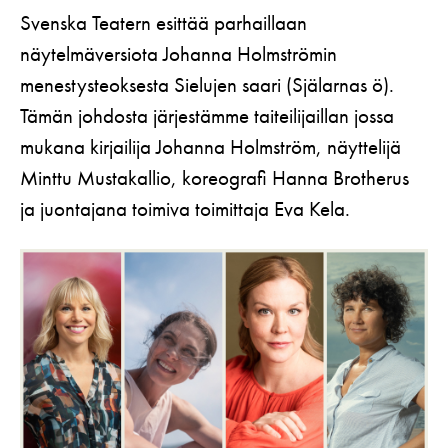
Koulut
Lahjakortti
Svenska Teatern esittää parhaillaan
Teatterin toiminta
Usein kysytyt kysymykset
näytelmäversiota Johanna Holmströmin
Yritykset
KIRJAUDU
Nuoret
Näyttelijät
Saavutettavuus
menestysteoksesta Sielujen saari (Själarnas ö).
Opastus
Katsomokartta
Tämän johdosta järjestämme taiteilijaillan jossa
Historia
mukana kirjailija Johanna Holmström, näyttelijä
Töihin meille
Minttu Mustakallio, koreografi Hanna Brotherus
ja juontajana toimiva toimittaja Eva Kela.
Yhteystiedot
Uutiskirje
Medialle
Svenska Teatern Live