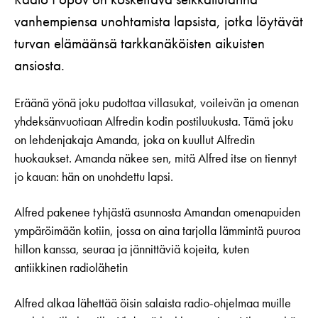
vanhempiensa unohtamista lapsista, jotka löytävät
turvan elämäänsä tarkkanäköisten aikuisten
ansiosta.
Eräänä yönä joku pudottaa villasukat, voileivän ja omenan
yhdeksänvuotiaan Alfredin kodin postiluukusta. Tämä joku
on lehdenjakaja Amanda, joka on kuullut Alfredin
huokaukset. Amanda näkee sen, mitä Alfred itse on tiennyt
jo kauan: hän on unohdettu lapsi.
Alfred pakenee tyhjästä asunnosta Amandan omenapuiden
ympäröimään kotiin, jossa on aina tarjolla lämmintä puuroa
hillon kanssa, seuraa ja jännittäviä kojeita, kuten
antiikkinen radiolähetin
Alfred alkaa lähettää öisin salaista radio-ohjelmaa muille