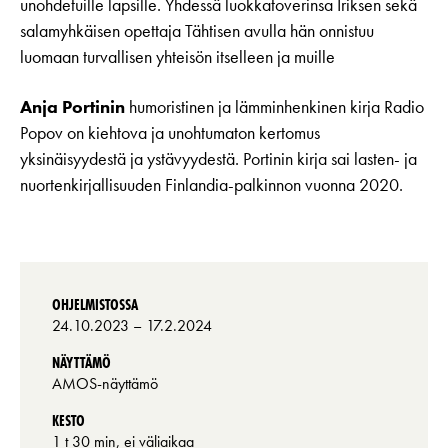
unohdetuille lapsille. Yhdessä luokkatoverinsa Iriksen sekä
salamyhkäisen opettaja Tähtisen avulla hän onnistuu
luomaan turvallisen yhteisön itselleen ja muille
Anja Portinin
humoristinen ja lämminhenkinen kirja Radio
Popov on kiehtova ja unohtumaton kertomus
yksinäisyydestä ja ystävyydestä. Portinin kirja sai lasten- ja
nuortenkirjallisuuden Finlandia-palkinnon vuonna 2020.
OHJELMISTOSSA
24.10.2023
– 17.2.2024
NÄYTTÄMÖ
AMOS-näyttämö
KESTO
1 t 30 min, ei väliaikaa