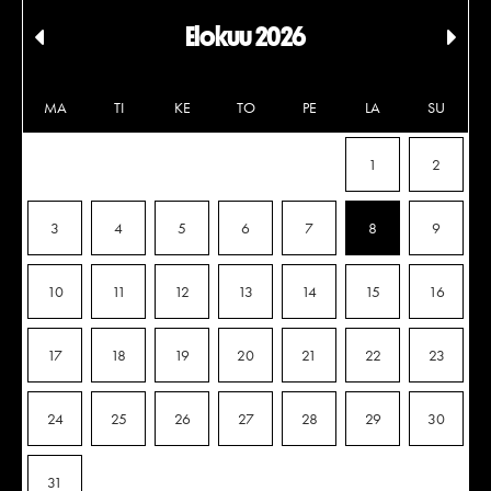
Elokuu 2026
Edellinen
Seu
kuukausi
kuu
MA
TI
KE
TO
PE
LA
SU
1
2
3
4
5
6
7
8
9
10
11
12
13
14
15
16
17
18
19
20
21
22
23
24
25
26
27
28
29
30
31