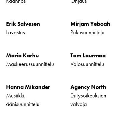
Käännös
Ohjaus
Erik Salvesen
Mirjam Yeboah
Lavastus
Pukusuunnittelu
Maria Karhu
Tom Laurmaa
Maskeerussuunnittelu
Valosuunnittelu
Hanna Mikander
Agency North
Musiikki,
Esitysoikeuksien
äänisuunnittelu
valvoja