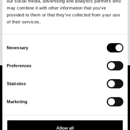
our social media, advertising and analytics partners who
MUUTA EVÄSTEASETUKSIA
may combine it with other information that you’ve
provided to them or that they’ve collected from your use
of their services.
Consent
Necessary
Selection
Preferences
Statistics
Marketing
Allow all