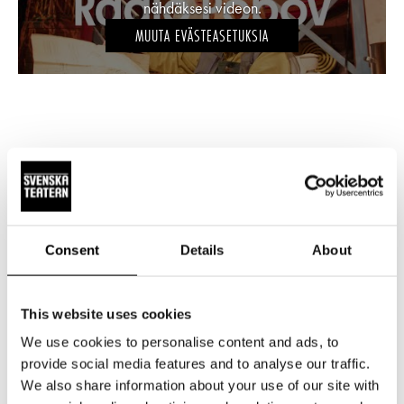
nähdäksesi videon.
MUUTA EVÄSTEASETUKSIA
Olemme mukana!
Consent
Details
About
Video on tekstitetty sekä suomeksi että ruotsiksi, valitse itse
mikä sopii sinulle parhaiten.
This website uses cookies
We use cookies to personalise content and ads, to
provide social media features and to analyse our traffic.
Et ole hyväksynyt markkinoinnin evästeitä
We also share information about your use of our site with
nähdäksesi videon.