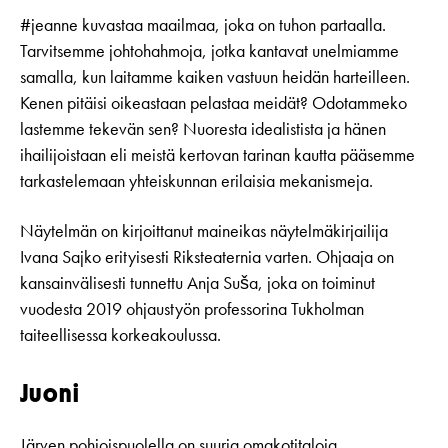
#jeanne kuvastaa maailmaa, joka on tuhon partaalla.
Tarvitsemme johtohahmoja, jotka kantavat unelmiamme
samalla, kun laitamme kaiken vastuun heidän harteilleen.
Kenen pitäisi oikeastaan pelastaa meidät? Odotammeko
lastemme tekevän sen? Nuoresta idealistista ja hänen
ihailijoistaan eli meistä kertovan tarinan kautta pääsemme
tarkastelemaan yhteiskunnan erilaisia mekanismeja.
Näytelmän on kirjoittanut maineikas näytelmäkirjailija
Ivana Sajko erityisesti Riksteaternia varten. Ohjaaja on
kansainvälisesti tunnettu Anja Suša, joka on toiminut
vuodesta 2019 ohjaustyön professorina Tukholman
taiteellisessa korkeakoulussa.
Juoni
Järven pohjoispuolella on suuria omakotitaloja