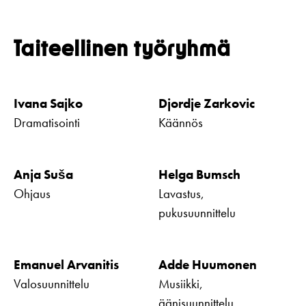
Taiteellinen työryhmä
Ivana Sajko
Djordje Zarkovic
Dramatisointi
Käännös
Anja Suša
Helga Bumsch
Ohjaus
Lavastus,
pukusuunnittelu
Emanuel Arvanitis
Adde Huumonen
Valosuunnittelu
Musiikki,
äänisuunnittelu