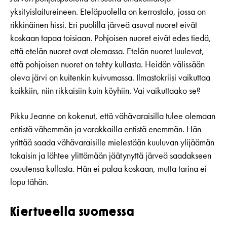
yksityislaitureineen. Eteläpuolella on kerrostalo, jossa on
rikkinäinen hissi. Eri puolilla järveä asuvat nuoret eivät
koskaan tapaa toisiaan. Pohjoisen nuoret eivät edes tiedä,
että etelän nuoret ovat olemassa. Etelän nuoret luulevat,
että pohjoisen nuoret on tehty kullasta. Heidän välissään
oleva järvi on kuitenkin kuivumassa. Ilmastokriisi vaikuttaa
kaikkiin, niin rikkaisiin kuin köyhiin. Vai vaikuttaako se?
Pikku Jeanne on kokenut, että vähävaraisilla tulee olemaan
entistä vähemmän ja varakkailla entistä enemmän. Hän
yrittää saada vähävaraisille mielestään kuuluvan ylijäämän
takaisin ja lähtee ylittämään jäätynyttä järveä saadakseen
osuutensa kullasta. Hän ei palaa koskaan, mutta tarina ei
lopu tähän.
Kiertueella suomessa