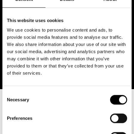
24
25
26
27
28
29
30
This website uses cookies
31
We use cookies to personalise content and ads, to
provide social media features and to analyse our traffic.
We also share information about your use of our site with
our social media, advertising and analytics partners who
may combine it with other information that you’ve
provided to them or that they’ve collected from your use
of their services.
Consent
Necessary
Selection
Trailer
Preferences