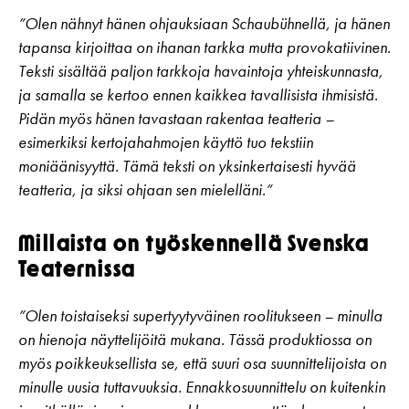
”Olen nähnyt hänen ohjauksiaan Schaubühnellä, ja hänen
tapansa kirjoittaa on ihanan tarkka mutta provokatiivinen.
Teksti sisältää paljon tarkkoja havaintoja yhteiskunnasta,
ja samalla se kertoo ennen kaikkea tavallisista ihmisistä.
Pidän myös hänen tavastaan rakentaa teatteria –
esimerkiksi kertojahahmojen käyttö tuo tekstiin
moniäänisyyttä. Tämä teksti on yksinkertaisesti hyvää
teatteria, ja siksi ohjaan sen mielelläni.”
Millaista on työskennellä Svenska
Teaternissa
”Olen toistaiseksi supertyytyväinen roolitukseen – minulla
on hienoja näyttelijöitä mukana. Tässä produktiossa on
myös poikkeuksellista se, että suuri osa suunnittelijoista on
minulle uusia tuttavuuksia. Ennakkosuunnittelu on kuitenkin