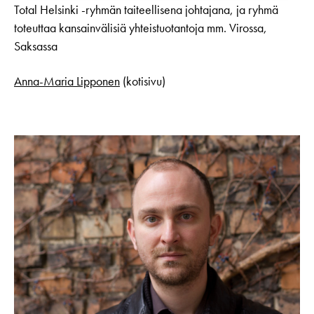
Total Helsinki -ryhmän taiteellisena johtajana, ja ryhmä
toteuttaa kansainvälisiä yhteistuotantoja mm. Virossa,
Saksassa
Anna-Maria Lipponen
(kotisivu)