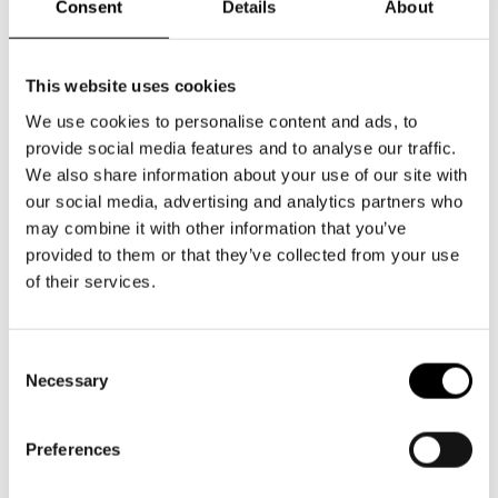
Consent
Details
About
This website uses cookies
We use cookies to personalise content and ads, to
Anna-Maria Lipponen
provide social media features and to analyse our traffic.
We also share information about your use of our site with
– Anna-Maria Lipponen on suomalainen ohjaaja, näyttelijä
our social media, advertising and analytics partners who
may combine it with other information that you’ve
(FIA) ja käsikirjoittaja, joka työskentelee Zürichissä ja
provided to them or that they’ve collected from your use
Helsingissä.
of their services.
– Vuodesta 2018 lähtien hän on rakentanut kansainvälistä
uraa Keski-Euroopassa, Pohjoismaissa ja Baltian maissa niin
laitosteattereissa kuin vapaan kentän tuotannoissa.
Consent
– Lipposen teokset ovat kokonaisuuksia, joissa keskeisessä
Necessary
Selection
roolissa ovat fyysinen näyttelijäntyö, elokuvallinen
videokerronta sekä moniulotteinen skenografia ja
Preferences
äänisuunnittelu.
– Hän kuvaa taiteellista työskentelyään rohkeaksi, rajoja