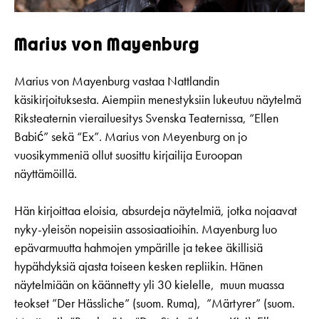
Marius von Mayenburg
Marius von Mayenburg vastaa Nattlandin
käsikirjoituksesta. Aiempiin menestyksiin lukeutuu näytelmä
Riksteaternin vierailuesitys Svenska Teaternissa, “Ellen
Babić” sekä “Ex”. Marius von Meyenburg on jo
vuosikymmeniä ollut suosittu kirjailija Euroopan
näyttämöillä.
Hän kirjoittaa eloisia, absurdeja näytelmiä, jotka nojaavat
nyky-yleisön nopeisiin assosiaatioihin. Mayenburg luo
epävarmuutta hahmojen ympärille ja tekee äkillisiä
hypähdyksiä ajasta toiseen kesken repliikin. Hänen
näytelmiään on käännetty yli 30 kielelle, muun muassa
teokset ”Der Hässliche” (suom. Ruma), ”Märtyrer” (suom.