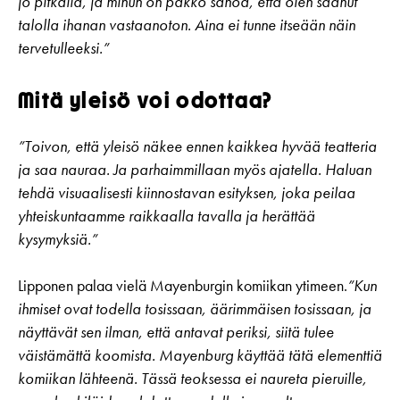
jo pitkällä, ja minun on pakko sanoa, että olen saanut
talolla ihanan vastaanoton. Aina ei tunne itseään näin
tervetulleeksi.”
Mitä yleisö voi odottaa?
”Toivon, että yleisö näkee ennen kaikkea hyvää teatteria
ja saa nauraa. Ja parhaimmillaan myös ajatella. Haluan
tehdä visuaalisesti kiinnostavan esityksen, joka peilaa
yhteiskuntaamme raikkaalla tavalla ja herättää
kysymyksiä.”
Lipponen palaa vielä Mayenburgin komiikan ytimeen.
”Kun
ihmiset ovat todella tosissaan, äärimmäisen tosissaan, ja
näyttävät sen ilman, että antavat periksi, siitä tulee
väistämättä koomista. Mayenburg käyttää tätä elementtiä
komiikan lähteenä. Tässä teoksessa ei naureta pieruille,