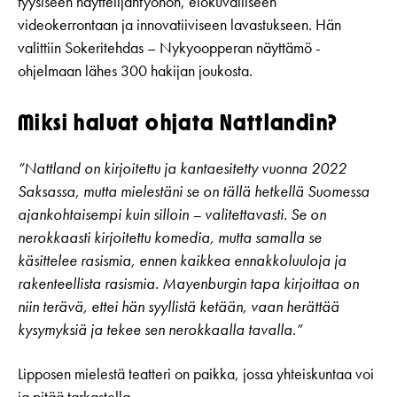
fyysiseen näyttelijäntyöhön, elokuvalliseen
videokerrontaan ja innovatiiviseen lavastukseen. Hän
valittiin Sokeritehdas – Nykyoopperan näyttämö -
ohjelmaan lähes 300 hakijan joukosta.
Miksi haluat ohjata Nattlandin?
”Nattland on kirjoitettu ja kantaesitetty vuonna 2022
Saksassa, mutta mielestäni se on tällä hetkellä Suomessa
ajankohtaisempi kuin silloin – valitettavasti. Se on
nerokkaasti kirjoitettu komedia, mutta samalla se
käsittelee rasismia, ennen kaikkea ennakkoluuloja ja
rakenteellista rasismia. Mayenburgin tapa kirjoittaa on
niin terävä, ettei hän syyllistä ketään, vaan herättää
kysymyksiä ja tekee sen nerokkaalla tavalla.”
Lipposen mielestä teatteri on paikka, jossa yhteiskuntaa voi
ja pitää tarkastella.