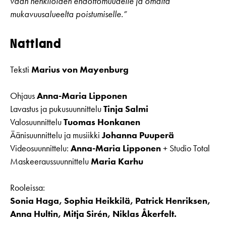
vaan henkilöiden ehdottomuudelle ja omalta
mukavuusalueelta poistumiselle.”
Nattland
Teksti
Marius von Mayenburg
Ohjaus
Anna-Maria Lipponen
Lavastus ja pukusuunnittelu
Tinja Salmi
Valosuunnittelu
Tuomas Honkanen
Äänisuunnittelu ja musiikki
Johanna Puuperä
Videosuunnittelu:
Anna-Maria Lipponen
+ Studio Total
Maskeeraussuunnittelu
Maria Karhu
Rooleissa:
Sonia Haga, Sophia Heikkilä, Patrick Henriksen,
Anna Hultin, Mitja Sirén, Niklas Åkerfelt.