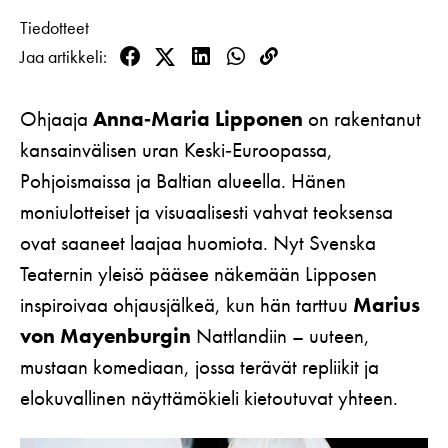
Koulut
Lahjakortti
Tiedotteet
Teatterin toiminta
Usein kysytyt kysymykset
Yritykset
Jaa artikkeli
KIRJAUDU
Nuoret
Facebook
Twitter
LinkedIn
WhatsApp
Kopioi
Näyttelijät
Saavutettavuus
linkki
Opastus
Katsomokartta
Ohjaaja
Anna‑Maria Lipponen
on rakentanut
Historia
kansainvälisen uran Keski‑Euroopassa,
Töihin meille
Pohjoismaissa ja Baltian alueella. Hänen
moniulotteiset ja visuaalisesti vahvat teoksensa
Yhteystiedot
ovat saaneet laajaa huomiota. Nyt Svenska
Uutiskirje
Teaternin yleisö pääsee näkemään Lipposen
inspiroivaa ohjausjälkeä, kun hän tarttuu
Marius
Medialle
von Mayenburgin
Nattlandiin – uuteen,
Svenska Teatern Live
mustaan komediaan, jossa terävät repliikit ja
elokuvallinen näyttämökieli kietoutuvat yhteen.