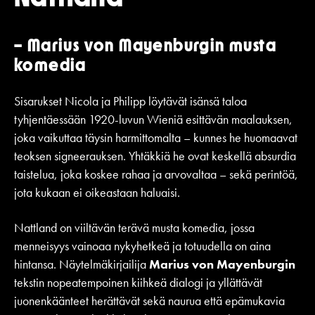
– Marius von Mayenburgin musta
komedia
Sisarukset Nicola ja Philipp löytävät isänsä taloa
tyhjentäessään 1920-luvun Wieniä esittävän maalauksen,
joka vaikuttaa täysin harmittomalta – kunnes he huomaavat
teoksen signeerauksen. Yhtäkkiä he ovat keskellä absurdia
taistelua, joka koskee rahaa ja arvovaltaa – sekä perintöä,
jota kukaan ei oikeastaan haluaisi.
Nattland on viiltävän terävä musta komedia, jossa
menneisyys vainoaa nykyhetkeä ja totuudella on aina
hintansa. Näytelmäkirjailija
Marius von Mayenburgin
tekstin nopeatempoinen kiihkeä dialogi ja yllättävät
juonenkäänteet herättävät sekä naurua että epämukavia