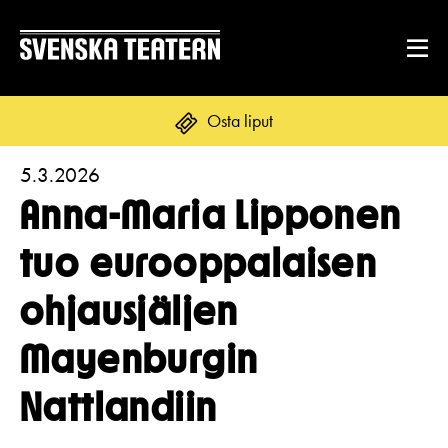
Osta liput
5.3.2026
Suomi
Svenska
English
Anna‑Maria Lipponen
OHJELMISTO & LIPUT
tuo eurooppalaisen
Ohjelmisto
ohjausjäljen
ENNEN VIERAILUA
Kalenteri
Tekstitys
Mayenburgin
Asiakaspalvelu
RYHMILLE JA YRITYKSILLE
Yleisötyö
Nattlandiin
Ryhmät ja teatterilähettiläät
Liput
Ruoka & juoma
TEATTERISTA