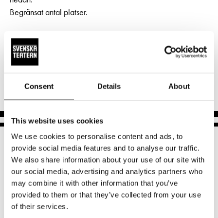
Pedagognätverk & skolgrupper
Unga
Begränsat antal platser.
Aktuellt
Tillgänglighet
Företag
LOGGA IN
Presentkort
Teaterns verksamhet
Föreställningen textas till svenska och finska och syntolkas
Frågor & svar
till svenska.
Guidning
Ensemble
Platskarta
Hjärtligt välkommen!
Historia
Consent
Details
About
Kontaktuppgifter
This website uses cookies
Press
We use cookies to personalise content and ads, to
Jobba hos oss
provide social media features and to analyse our traffic.
We also share information about your use of our site with
Nyhetsbrev
our social media, advertising and analytics partners who
may combine it with other information that you’ve
Svenska Teatern Live
provided to them or that they’ve collected from your use
Norra esplanaden 2
of their services.
00130 Helsingfors