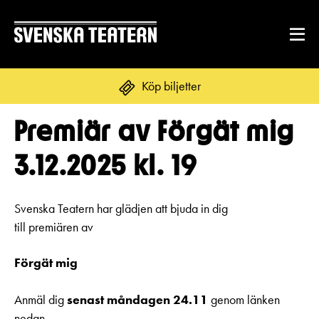
Köp biljetter
Premiär av Förgät mig
Suomi
Svenska
English
3.12.2025 kl. 19
REPERTOAR & BILJETTER
Repertoar
Svenska Teatern har glädjen att bjuda in dig
DITT BESÖK
till premiären av
Kalender
Mat & dryck
Förgät mig
Kundtjänst
GRUPPER & FÖRETAG
Publikarbete
Grupper & teaterombud
Biljetter
Anmäl dig
senast måndagen 24.11
genom länken
Textning
OM SVENSKA TEATERN
nedan.