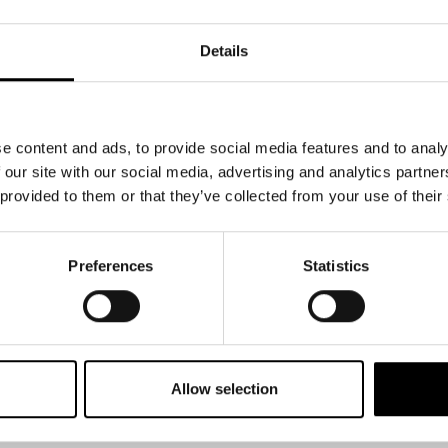
& svar
isdag 24.3
genom länken nedan.
rta
Details
ser.
till finska.
e content and ads, to provide social media features and to analy
!
 our site with our social media, advertising and analytics partn
 provided to them or that they’ve collected from your use of their
e, anmälningstiden har gått ut. Kiitos mielenkiinnosta, ilmoittautumis
Preferences
Statistics
Allow selection
ETTER
LÄNKAR