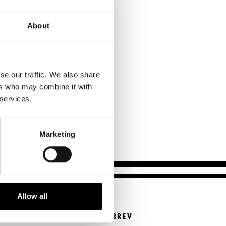
Kontaktuppgifter
Press
About
Jobba hos oss
Nyhetsbrev
se our traffic. We also share
Svenska Teatern Live
ers who may combine it with
 services.
aika on päättynyt.
Marketing
Allow all
BESTÄLL NYHETSBREV