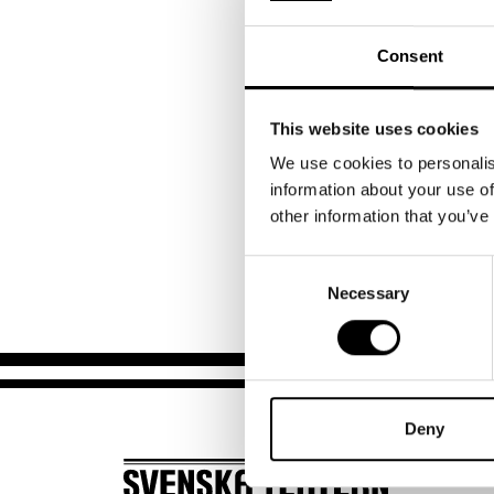
Unga
Frågor 
Anmäl dig
senast t
Presentkort
Platska
Consent
Begränsat antal plat
Föreställningen textas 
This website uses cookies
We use cookies to personalis
Hjärtligt välkommen
information about your use of
other information that you’ve
Tack för ditt intress
Consent
Necessary
Selection
Deny
BILJ