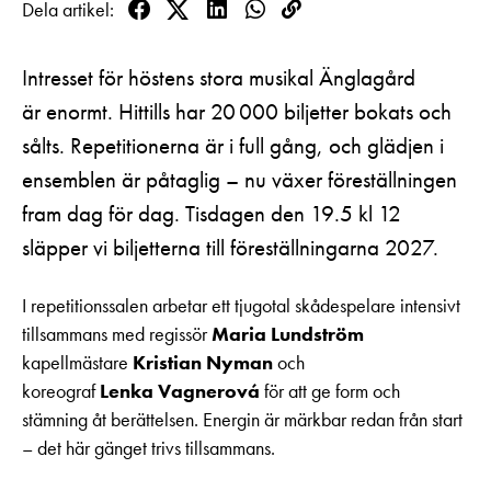
Dela artikel
Pedagognätverk & skolgrupper
Unga
Facebook
Twitter
LinkedIn
WhatsApp
Kopioi
Aktuellt
Tillgänglighet
linkki
Företag
LOGGA IN
Presentkort
Intresset för höstens stora musikal Änglagård
Teaterns verksamhet
Frågor & svar
är enormt. Hittills har 20 000 biljetter bokats och
Guidning
Ensemble
Platskarta
sålts. Repetitionerna är i full gång, och glädjen i
ensemblen är påtaglig – nu växer föreställningen
Historia
fram dag för dag. Tisdagen den 19.5 kl 12
Kontaktuppgifter
släpper vi biljetterna till föreställningarna 2027.
Press
I repetitionssalen arbetar ett tjugotal skådespelare intensivt
Jobba hos oss
tillsammans med regissör
Maria Lundström
kapellmästare
Kristian Nyman
och
Nyhetsbrev
koreograf
Lenka Vagnerová
för att ge form och
stämning åt berättelsen. Energin är märkbar redan från start
Svenska Teatern Live
– det här gänget trivs tillsammans.