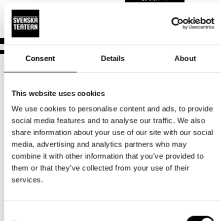
Aktuellt
Tillgänglighet
Företag
LOGGA IN
Presentkort
Teaterns verksamhet
Frågor & svar
Guidning
Ensemble
Platskarta
Consent
Details
About
Historia
Kontaktuppgifter
This website uses cookies
We use cookies to personalise content and ads, to provide
Press
social media features and to analyse our traffic. We also
Norra esplanaden 2
share information about your use of our site with our social
Jobba hos oss
00130 Helsingfors
media, advertising and analytics partners who may
combine it with other information that you’ve provided to
Nyhetsbrev
Växel och reception
them or that they’ve collected from your use of their
må-fr kl. 9-16
services.
Svenska Teatern Live
09 616 211
info@svenskateatern.fi
Consent