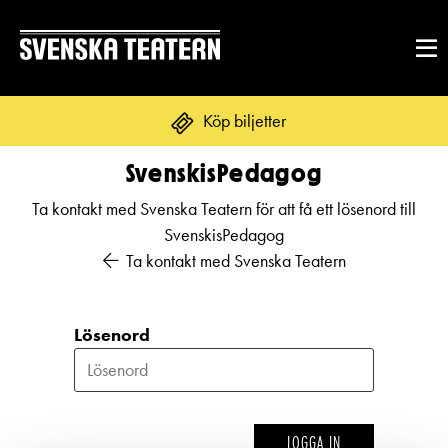
Köp biljetter
SvenskisPedagog
Ta kontakt med Svenska Teatern för att få ett lösenord till
REPERTOAR & BILJETTER
SvenskisPedagog
Repertoar
Ta kontakt med Svenska Teatern
DITT BESÖK
Kalender
Mat & dryck
Lösenord
Kundtjänst
GRUPPER & FÖRETAG
Publikarbete
Grupper & teaterombud
Biljetter
Textning
OM SVENSKA TEATERN
Pedagognätverk & skolgrupper
Unga
LOGGA IN