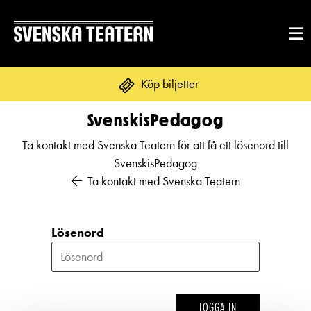
Köp biljetter
SvenskisPedagog
Ta kontakt med Svenska Teatern för att få ett lösenord till
REPERTOAR & BILJETTER
SvenskisPedagog
Repertoar
Ta kontakt med Svenska Teatern
DITT BESÖK
Kalender
Mat & dryck
Lösenord
Kundtjänst
GRUPPER & FÖRETAG
Publikarbete
Grupper & teaterombud
Biljetter
Textning
OM SVENSKA TEATERN
Pedagognätverk & skolgrupper
Unga
LOGGA IN