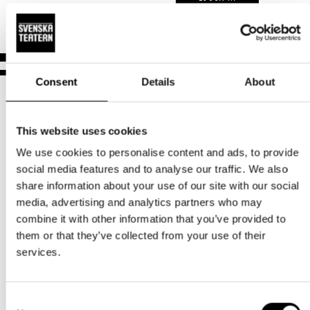
Aktuellt
Tillgänglighet
Företag
LOGGA IN
Presentkort
Teaterns verksamhet
Frågor & svar
Guidning
Ensemble
Platskarta
Consent
Details
About
Historia
Kontaktuppgifter
This website uses cookies
We use cookies to personalise content and ads, to provide
Press
social media features and to analyse our traffic. We also
Norra esplanaden 2
share information about your use of our site with our social
Jobba hos oss
00130 Helsingfors
media, advertising and analytics partners who may
combine it with other information that you’ve provided to
Nyhetsbrev
Växel och reception
them or that they’ve collected from your use of their
må-fr kl. 9-16
services.
Svenska Teatern Live
09 616 211
info@svenskateatern.fi
Consent