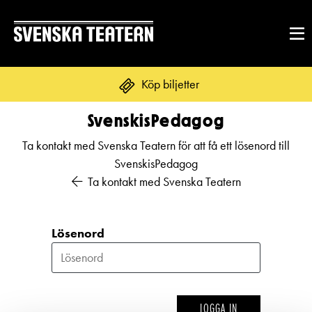
Köp biljetter
SvenskisPedagog
Ta kontakt med Svenska Teatern för att få ett lösenord till
REPERTOAR & BILJETTER
SvenskisPedagog
Repertoar
Ta kontakt med Svenska Teatern
DITT BESÖK
Kalender
Mat & dryck
Lösenord
Kundtjänst
GRUPPER & FÖRETAG
Publikarbete
Grupper & teaterombud
Biljetter
Textning
OM SVENSKA TEATERN
Pedagognätverk & skolgrupper
Unga
LOGGA IN