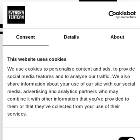
Aktuellt
Tillgänglighet
Företag
LOGGA IN
Presentkort
Teaterns verksamhet
Frågor & svar
Guidning
Ensemble
Platskarta
Consent
Details
About
Historia
Kontaktuppgifter
This website uses cookies
We use cookies to personalise content and ads, to provide
Press
social media features and to analyse our traffic. We also
Norra esplanaden 2
share information about your use of our site with our social
Jobba hos oss
00130 Helsingfors
media, advertising and analytics partners who may
combine it with other information that you’ve provided to
Nyhetsbrev
Växel och reception
them or that they’ve collected from your use of their
må-fr kl. 9-16
services.
Svenska Teatern Live
09 616 211
info@svenskateatern.fi
Consent