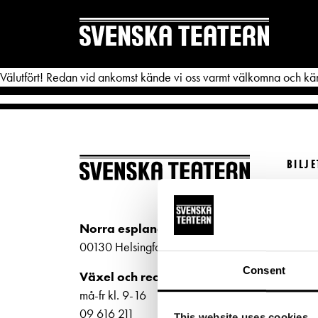
Välutfört! Redan vid ankomst kände vi oss varmt välkomna och kän
BILJ
REPERTOAR & BILJETTER
DITT 
Köp bi
Repertoar
Mat & 
Kundt
Norra esplanaden 2
Kalender
Publika
biljet
00130 Helsingfors
Kundtjänst
Textnin
Bilje
Consent
Växel och reception
ti-fr 
Biljetter
Tillgän
må-fr kl. 9-16
Norra
09 616 211
This website uses cookies