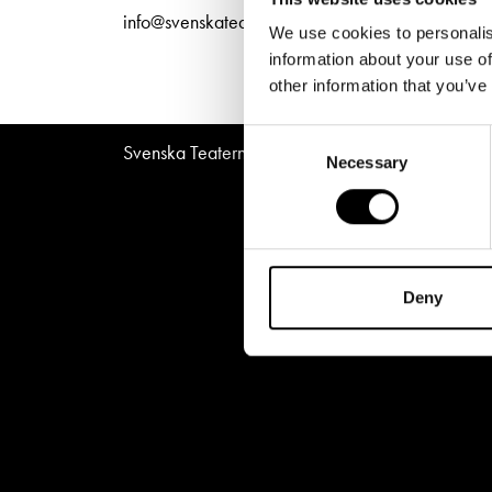
Unga
Frågor 
info@svenskateatern.fi
We use cookies to personalis
Presentkort
Platska
information about your use of
other information that you’ve
Consent
Svenska Teatern © All Rights Reserved 2026
Necessary
Selection
Deny