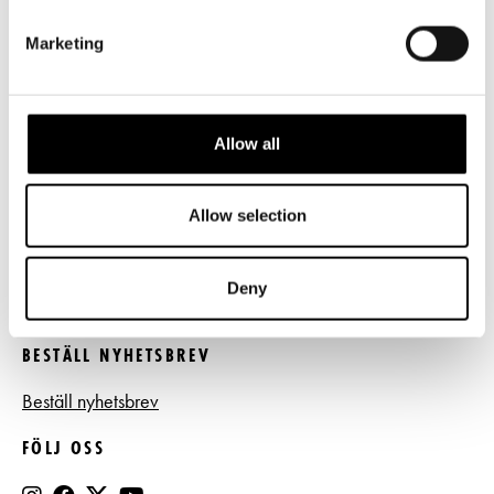
LÄNKAR
Marketing
Frågor & svar
Tillgänglighet
Allow all
Press
Allow selection
Register- och dataskyddsbeskrivning
Jobba hos oss
Deny
BESTÄLL NYHETSBREV
Beställ nyhetsbrev
FÖLJ OSS