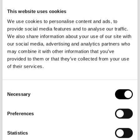
Aktuellt
Tillgänglighet
00130 Helsingfors
Företag
LOGGA IN
Presentkort
This website uses cookies
Teaterns verksamhet
Växel och reception
Frågor & svar
We use cookies to personalise content and ads, to
Guidning
må-fr kl. 9-16
provide social media features and to analyse our traffic.
Ensemble
Platskarta
09 616 211
We also share information about your use of our site with
info@svenskateatern.fi
Historia
our social media, advertising and analytics partners who
may combine it with other information that you’ve
Kontaktuppgifter
provided to them or that they’ve collected from your use
BILJETTER
of their services.
Press
Köp biljetter
Jobba hos oss
Consent
Kundtjänst per epost
Necessary
Selection
biljetter@svenskateatern.fi
Nyhetsbrev
Biljettkassan öppnar 11.8
Preferences
Svenska Teatern Live
ti-fr kl 12-18
Norra esplanaden 2
Statistics