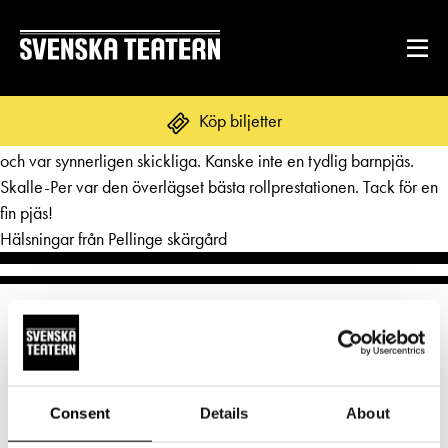
Scenografin helt fenomenal. Intressant och roligt inslag av
Köp biljetter
dockorna. De gymnastiska balettdansarna hade perfekt tajmning
och var synnerligen skickliga. Kanske inte en tydlig barnpjäs.
Skalle-Per var den överlägset bästa rollprestationen. Tack för en
fin pjäs!
REPERTOAR & BILJETTER
Hälsningar från Pellinge skärgård
Repertoar
DITT BESÖK
Kalender
Mat & dryck
Kundtjänst
GRUPPER & FÖRETAG
Publikarbete
Grupper & teaterombud
Biljetter
Textning
OM SVENSKA TEATERN
Consent
Details
About
Pedagognätverk & skolgrupper
Norra esplanaden 2
Unga