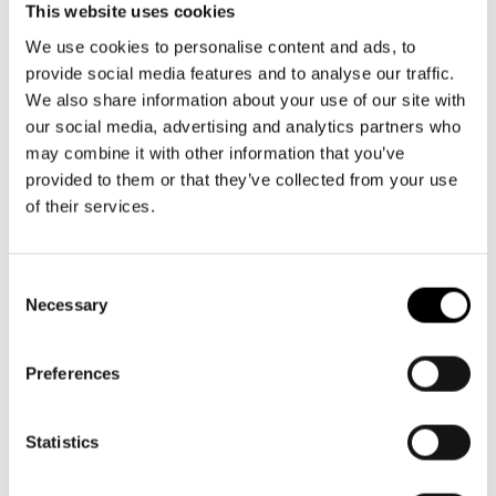
Aktuellt
Växel och reception
Tillgänglighet
This website uses cookies
må-fr kl. 9-16
Företag
LOGGA IN
Presentkort
We use cookies to personalise content and ads, to
Teaterns verksamhet
09 616 211
Frågor & svar
provide social media features and to analyse our traffic.
Guidning
info@svenskateatern.fi
We also share information about your use of our site with
Ensemble
Platskarta
our social media, advertising and analytics partners who
may combine it with other information that you’ve
Historia
BILJETTER
provided to them or that they’ve collected from your use
Kontaktuppgifter
of their services.
Köp biljetter
Press
Kundtjänst per epost
Consent
biljetter@svenskateatern.fi
Necessary
Jobba hos oss
Selection
Biljettkassan öppnar 11.8
Nyhetsbrev
ti-fr kl 12-18
Preferences
Norra esplanaden 2
Svenska Teatern Live
Statistics
LÄNKAR