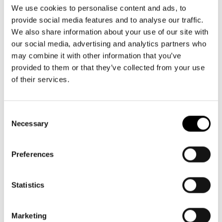
Aktuellt
09 616 211
Tillgänglighet
We use cookies to personalise content and ads, to
info@svenskateatern.fi
Företag
LOGGA IN
Presentkort
provide social media features and to analyse our traffic.
Teaterns verksamhet
Frågor & svar
We also share information about your use of our site with
Guidning
our social media, advertising and analytics partners who
Ensemble
Platskarta
BILJETTER
may combine it with other information that you’ve
provided to them or that they’ve collected from your use
Historia
Köp biljetter
of their services.
Kontaktuppgifter
Kundtjänst per epost
biljetter@svenskateatern.fi
Consent
Press
Necessary
Selection
Biljettkassan öppnar 11.8
Jobba hos oss
ti-fr kl 12-18
Norra esplanaden 2
Preferences
Nyhetsbrev
Svenska Teatern Live
Statistics
LÄNKAR
Frågor & svar
Marketing