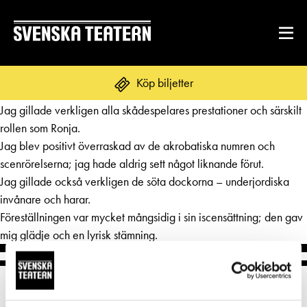
Denna fantastiska föreställning förbättrade mitt humör och gjorde
Köp biljetter
ett trevligt intryck.
Jag gillade verkligen alla skådespelares prestationer och särskilt
rollen som Ronja.
Jag blev positivt överraskad av de akrobatiska numren och
REPERTOAR & BILJETTER
scenrörelserna; jag hade aldrig sett något liknande förut.
Repertoar
Jag gillade också verkligen de söta dockorna – underjordiska
DITT BESÖK
invånare och harar.
Kalender
Föreställningen var mycket mångsidig i sin iscensättning; den gav
Mat & dryck
mig glädje och en lyrisk stämning.
Kundtjänst
GRUPPER & FÖRETAG
Publikarbete
Grupper & teaterombud
Biljetter
Textning
OM SVENSKA TEATERN
Pedagognätverk & skolgrupper
Unga