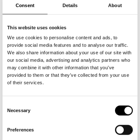
Aktuellt
Tillgänglighet
Consent
Details
About
Företag
LOGGA IN
Presentkort
Teaterns verksamhet
Frågor & svar
Guidning
This website uses cookies
Norra esplanaden 2
Ensemble
Platskarta
00130 Helsingfors
We use cookies to personalise content and ads, to
Historia
provide social media features and to analyse our traffic.
Växel och reception
We also share information about your use of our site with
må-fr kl. 9-16
Kontaktuppgifter
our social media, advertising and analytics partners who
09 616 211
may combine it with other information that you’ve
Press
info@svenskateatern.fi
provided to them or that they’ve collected from your use
of their services.
Jobba hos oss
BILJETTER
Nyhetsbrev
Consent
Köp biljetter
Necessary
Selection
Svenska Teatern Live
Kundtjänst per epost
Preferences
biljetter@svenskateatern.fi