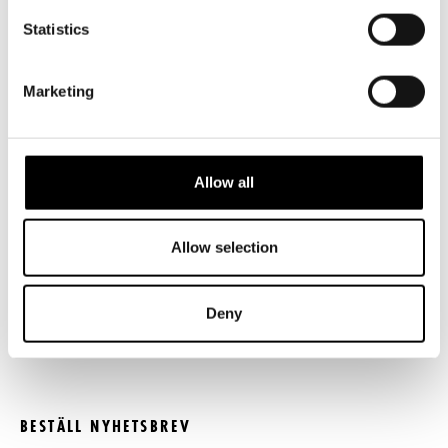
Biljettkassan öppnar 11.8
Statistics
ti-fr kl 12-18
Norra esplanaden 2
Marketing
LÄNKAR
Frågor & svar
Allow all
Tillgänglighet
Allow selection
Press
Register- och dataskyddsbeskrivning
Deny
Jobba hos oss
BESTÄLL NYHETSBREV