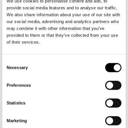
Aktuellt
info@svenskateatern.fi
We use cookies to personalise content and ads, to
Tillgänglighet
provide social media features and to analyse our traffic.
Företag
LOGGA IN
Presentkort
Teaterns verksamhet
We also share information about your use of our site with
Frågor & svar
Guidning
our social media, advertising and analytics partners who
BILJETTER
Ensemble
may combine it with other information that you’ve
Platskarta
Köp biljetter
provided to them or that they’ve collected from your use
Historia
of their services.
Kundtjänst per epost
Kontaktuppgifter
biljetter@svenskateatern.fi
Consent
Biljettkassan öppnar 11.8
Press
Necessary
Selection
ti-fr kl 12-18
Jobba hos oss
Norra esplanaden 2
Preferences
Nyhetsbrev
LÄNKAR
Statistics
Svenska Teatern Live
Frågor & svar
Marketing
Tillgänglighet