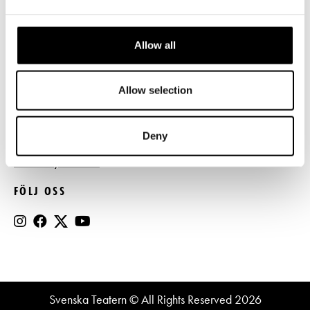
Press
Allow all
Register- och dataskyddsbeskrivning
Jobba hos oss
Allow selection
BESTÄLL NYHETSBREV
Deny
Beställ nyhetsbrev
FÖLJ OSS
Svenska Teatern © All Rights Reserved 2026