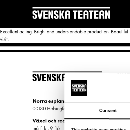
Excellent acting. Bright and understandable production. Beautiful
visit.
REPERTOAR & BILJETTER
DITT 
BILJ
Repertoar
Mat & 
Köp bi
Kalender
Publika
Kundt
Norra esplanaden 2
biljet
Kundtjänst
Textnin
00130 Helsingfors
Consent
Bilje
Biljetter
Tillgän
Växel och reception
ti-fr 
må-fr kl. 9-16
This website uses cookies