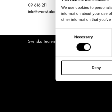
Unga
Frågor 
Norra
09 616 211
We use cookies to personalis
Presentkort
Platska
info@svenskateatern.fi
information about your use of
other information that you’ve
Consent
Necessary
Selection
Svenska Teatern © All Rights Reserved 2026
Deny