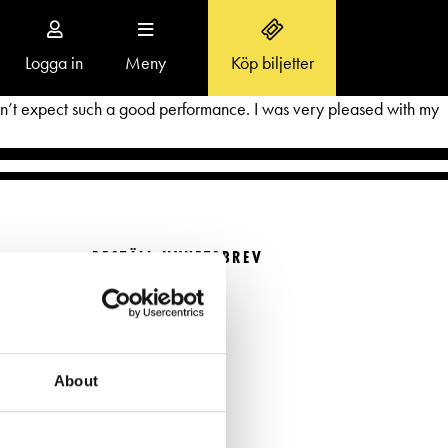
Logga in
Meny
Köp biljetter
Toggle
navigation
didn’t expect such a good performance. I was very pleased with my
OM SVENSKA TEATERN
BESTÄLL NYHETSBREV
Aktuellt
Beställ nyhetsbrev
r
Teaterns verksamhet
FÖLJ OSS
Ensemble
About
Historia