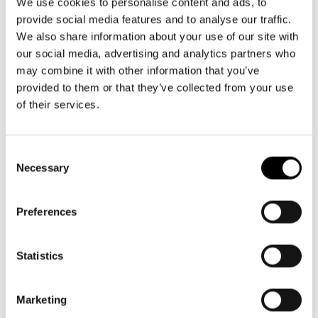
Aktuellt
info@svenskateatern.fi
We use cookies to personalise content and ads, to
Tillgänglighet
provide social media features and to analyse our traffic.
Företag
LOGGA IN
Presentkort
Teaterns verksamhet
We also share information about your use of our site with
Frågor & svar
Guidning
our social media, advertising and analytics partners who
BILJETTER
Ensemble
may combine it with other information that you’ve
Platskarta
Köp biljetter
provided to them or that they’ve collected from your use
Historia
of their services.
Kundtjänst per epost
Kontaktuppgifter
biljetter@svenskateatern.fi
Consent
Biljettkassan öppnar 11.8
Press
Necessary
Selection
ti-fr kl 12-18
Jobba hos oss
Norra esplanaden 2
Preferences
Nyhetsbrev
LÄNKAR
Statistics
Svenska Teatern Live
Frågor & svar
Marketing
Tillgänglighet