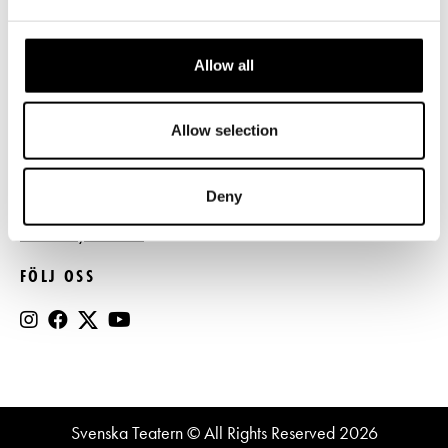
Press
Allow all
Register- och dataskyddsbeskrivning
Jobba hos oss
Allow selection
BESTÄLL NYHETSBREV
Deny
Beställ nyhetsbrev
FÖLJ OSS
Svenska Teatern © All Rights Reserved 2026