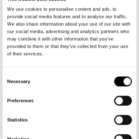
Aktuellt
må-fr kl. 9-16
Tillgänglighet
09 616 211
Företag
LOGGA IN
We use cookies to personalise content and ads, to
Presentkort
Teaterns verksamhet
provide social media features and to analyse our traffic.
info@svenskateatern.fi
Frågor & svar
Guidning
We also share information about your use of our site with
Ensemble
Platskarta
our social media, advertising and analytics partners who
may combine it with other information that you’ve
BILJETTER
Historia
provided to them or that they’ve collected from your use
Köp biljetter
of their services.
Kontaktuppgifter
Kundtjänst per epost
Press
biljetter@svenskateatern.fi
Consent
Necessary
Selection
Jobba hos oss
Biljettkassan öppnar 11.8
ti-fr kl 12-18
Nyhetsbrev
Preferences
Norra esplanaden 2
Svenska Teatern Live
Statistics
LÄNKAR
Marketing