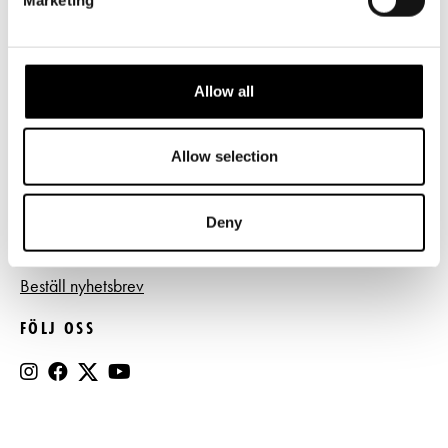
Frågor & svar
Tillgänglighet
Press
Allow all
Register- och dataskyddsbeskrivning
Allow selection
Jobba hos oss
Deny
BESTÄLL NYHETSBREV
Beställ nyhetsbrev
FÖLJ OSS