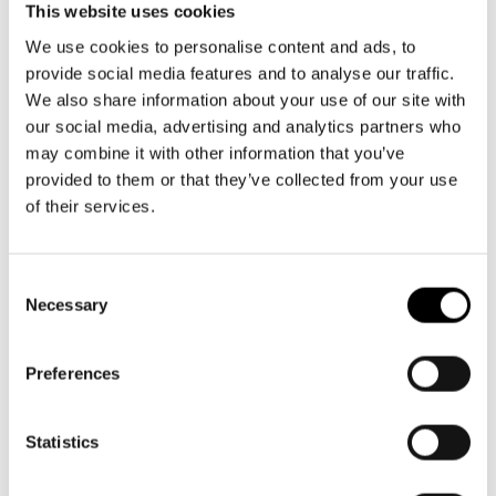
Aktuellt
Växel och reception
Tillgänglighet
This website uses cookies
må-fr kl. 9-16
Företag
LOGGA IN
Presentkort
We use cookies to personalise content and ads, to
Teaterns verksamhet
09 616 211
Frågor & svar
provide social media features and to analyse our traffic.
Guidning
info@svenskateatern.fi
We also share information about your use of our site with
Ensemble
Platskarta
our social media, advertising and analytics partners who
may combine it with other information that you’ve
Historia
BILJETTER
provided to them or that they’ve collected from your use
Kontaktuppgifter
of their services.
Köp biljetter
Press
Kundtjänst per epost
Consent
biljetter@svenskateatern.fi
Necessary
Jobba hos oss
Selection
Biljettkassan öppnar 11.8
Nyhetsbrev
ti-fr kl 12-18
Preferences
Norra esplanaden 2
Svenska Teatern Live
Statistics
LÄNKAR