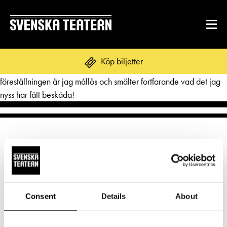
En helt otroligt fantastisk teater med otroligt duktiga skådespelare
Köp biljetter
som tar sig an känsloskiftningar utan dess like! Ännu ett dygn efter
föreställningen är jag mållös och smälter fortfarande vad det jag
nyss har fått beskåda!
REPERTOAR & BILJETTER
Repertoar
DITT BESÖK
Kalender
Mat & dryck
Kundtjänst
GRUPPER & FÖRETAG
Publikarbete
Norra esplanaden 2
Grupper & teaterombud
Consent
Details
About
Biljetter
00130 Helsingfors
Textning
OM SVENSKA TEATERN
Pedagognätverk & skolgrupper
Unga