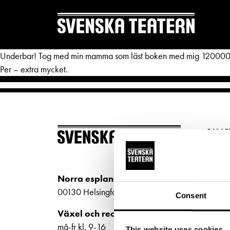
Underbar! Tog med min mamma som läst boken med mig 120000 gånge
Per – extra mycket.
REPERTOAR & BILJETTER
DITT 
BILJ
Repertoar
Mat & 
Köp bi
Kalender
Publika
Kundt
Norra esplanaden 2
biljet
Kundtjänst
Textnin
00130 Helsingfors
Consent
Bilje
Biljetter
Tillgän
Växel och reception
ti-fr 
må-fr kl. 9-16
This website uses cookies