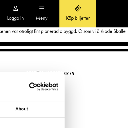
Logga in
Meny
Köp biljetter
Toggle
navigation
nen var otroligt fint planerad o byggd. O som vi älskade Skalle-
OM SVENSKA TEATERN
BESTÄLL NYHETSBREV
Aktuellt
Beställ nyhetsbrev
r
Teaterns verksamhet
FÖLJ OSS
Ensemble
About
Historia