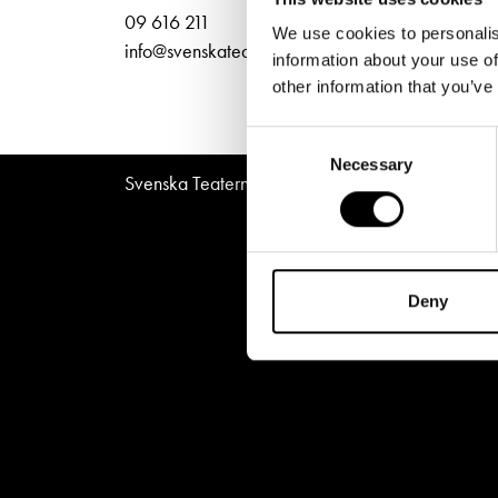
Unga
Frågor 
Norra
09 616 211
We use cookies to personalis
Presentkort
Platska
info@svenskateatern.fi
information about your use of
other information that you’ve
Consent
Necessary
Selection
Svenska Teatern © All Rights Reserved 2026
Deny