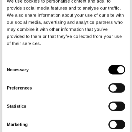
Aktuellt
info@svenskateatern.fi
We use cookies to personalise content and ads, to
Tillgänglighet
provide social media features and to analyse our traffic.
Företag
LOGGA IN
Presentkort
Teaterns verksamhet
We also share information about your use of our site with
Frågor & svar
Guidning
our social media, advertising and analytics partners who
BILJETTER
Ensemble
may combine it with other information that you’ve
Platskarta
Köp biljetter
provided to them or that they’ve collected from your use
Historia
of their services.
Kundtjänst per epost
Kontaktuppgifter
biljetter@svenskateatern.fi
Consent
Biljettkassan öppnar 11.8
Press
Necessary
Selection
ti-fr kl 12-18
Jobba hos oss
Norra esplanaden 2
Preferences
Nyhetsbrev
LÄNKAR
Statistics
Svenska Teatern Live
Frågor & svar
Marketing
Tillgänglighet