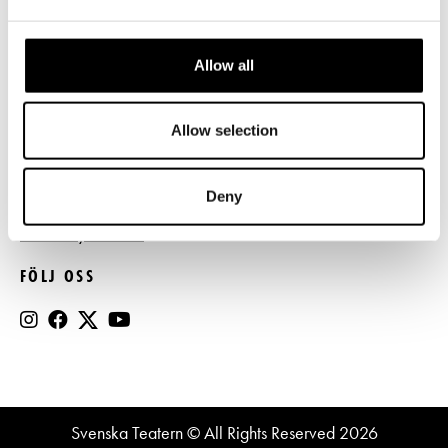
Press
Allow all
Register- och dataskyddsbeskrivning
Jobba hos oss
Allow selection
BESTÄLL NYHETSBREV
Deny
Beställ nyhetsbrev
FÖLJ OSS
Svenska Teatern © All Rights Reserved 2026