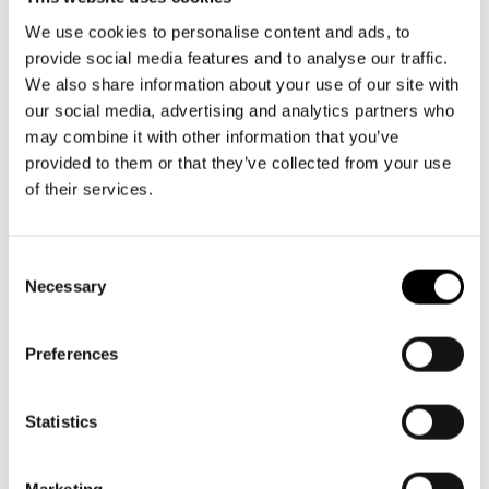
Aktuellt
må-fr kl. 9-16
Tillgänglighet
09 616 211
Företag
LOGGA IN
We use cookies to personalise content and ads, to
Presentkort
Teaterns verksamhet
provide social media features and to analyse our traffic.
info@svenskateatern.fi
Frågor & svar
Guidning
We also share information about your use of our site with
Ensemble
Platskarta
our social media, advertising and analytics partners who
may combine it with other information that you’ve
BILJETTER
Historia
provided to them or that they’ve collected from your use
Köp biljetter
of their services.
Kontaktuppgifter
Kundtjänst per epost
Press
biljetter@svenskateatern.fi
Consent
Necessary
Selection
Jobba hos oss
Biljettkassan öppnar 11.8
ti-fr kl 12-18
Nyhetsbrev
Preferences
Norra esplanaden 2
Svenska Teatern Live
Statistics
LÄNKAR
Marketing