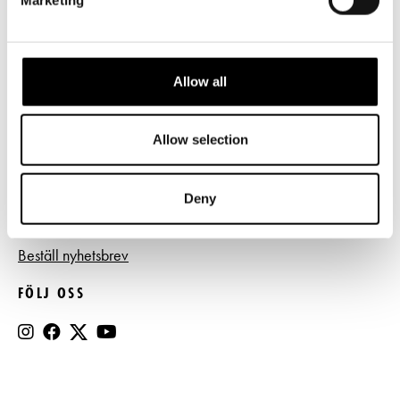
Frågor & svar
Tillgänglighet
Press
Allow all
Register- och dataskyddsbeskrivning
Allow selection
Jobba hos oss
Deny
BESTÄLL NYHETSBREV
Beställ nyhetsbrev
FÖLJ OSS