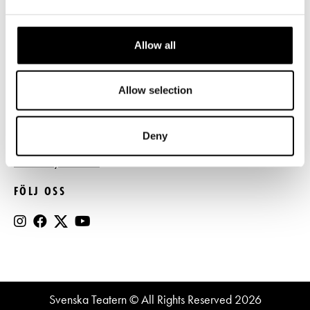
Press
Allow all
Register- och dataskyddsbeskrivning
Jobba hos oss
Allow selection
BESTÄLL NYHETSBREV
Deny
Beställ nyhetsbrev
FÖLJ OSS
Svenska Teatern © All Rights Reserved 2026