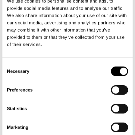
Aktuellt
info@svenskateatern.fi
We use cookies to personalise content and ads, to
Tillgänglighet
provide social media features and to analyse our traffic.
Företag
LOGGA IN
Presentkort
Teaterns verksamhet
We also share information about your use of our site with
Frågor & svar
Guidning
our social media, advertising and analytics partners who
BILJETTER
Ensemble
may combine it with other information that you’ve
Platskarta
Köp biljetter
provided to them or that they’ve collected from your use
Historia
of their services.
Kundtjänst per epost
Kontaktuppgifter
biljetter@svenskateatern.fi
Consent
Biljettkassan öppnar 11.8
Press
Necessary
Selection
ti-fr kl 12-18
Jobba hos oss
Norra esplanaden 2
Preferences
Nyhetsbrev
LÄNKAR
Statistics
Svenska Teatern Live
Frågor & svar
Marketing
Tillgänglighet