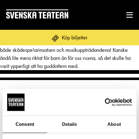
Jättebra pjäs, enormt fina barnartister&vuxna skådespelare och
Köp biljetter
viktigt budskap som pjäsen förmedlade! Matilda var helt superb,
både skådespe!arinsatsen och musikuppträdandena! Kanske
ändå lite mera riktat för barn än för oss vuxna, så det skulle ha
varit ypperligt att ha guddottern med.
REPERTOAR & BILJETTER
Repertoar
DITT BESÖK
Kalender
Mat & dryck
Kundtjänst
GRUPPER & FÖRETAG
Publikarbete
Grupper & teaterombud
Biljetter
Consent
Details
About
Norra esplanaden 2
Textning
OM SVENSKA TEATERN
Pedagognätverk & skolgrupper
00130 Helsingfors
Unga