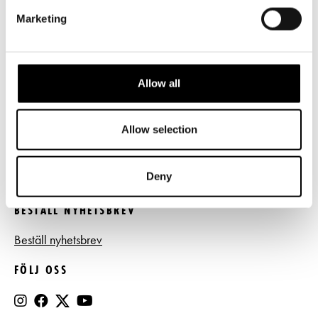
LÄNKAR
Marketing
Frågor & svar
Tillgänglighet
Allow all
Press
Register- och dataskyddsbeskrivning
Allow selection
Jobba hos oss
Deny
BESTÄLL NYHETSBREV
Beställ nyhetsbrev
FÖLJ OSS