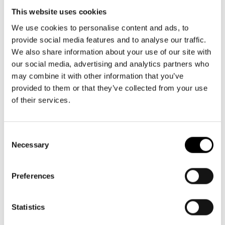
Aktuellt
Tillgänglighet
This website uses cookies
Växel och reception
Företag
LOGGA IN
Presentkort
Teaterns verksamhet
må-fr kl. 9-16
Frågor & svar
We use cookies to personalise content and ads, to
Guidning
provide social media features and to analyse our traffic.
09 616 211
Ensemble
Platskarta
We also share information about your use of our site with
info@svenskateatern.fi
our social media, advertising and analytics partners who
Historia
may combine it with other information that you’ve
provided to them or that they’ve collected from your use
BILJETTER
Kontaktuppgifter
of their services.
Köp biljetter
Press
Kundtjänst per epost
Consent
Jobba hos oss
Necessary
biljetter@svenskateatern.fi
Selection
Nyhetsbrev
Biljettkassan öppnar 11.8
Preferences
ti-fr kl 12-18
Svenska Teatern Live
Norra esplanaden 2
Statistics