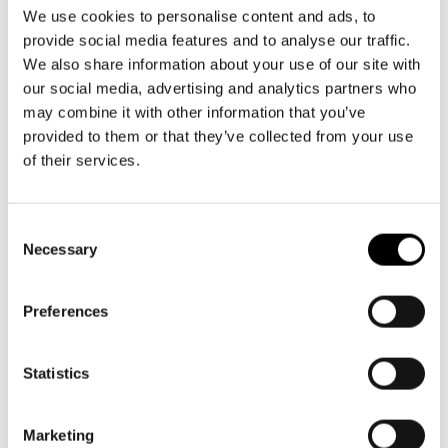
Aktuellt
09 616 211
Tillgänglighet
We use cookies to personalise content and ads, to
info@svenskateatern.fi
Företag
LOGGA IN
Presentkort
provide social media features and to analyse our traffic.
Teaterns verksamhet
Frågor & svar
We also share information about your use of our site with
Guidning
our social media, advertising and analytics partners who
Ensemble
Platskarta
BILJETTER
may combine it with other information that you’ve
provided to them or that they’ve collected from your use
Historia
Köp biljetter
of their services.
Kontaktuppgifter
Kundtjänst per epost
biljetter@svenskateatern.fi
Consent
Press
Necessary
Selection
Biljettkassan öppnar 11.8
Jobba hos oss
ti-fr kl 12-18
Norra esplanaden 2
Preferences
Nyhetsbrev
Svenska Teatern Live
Statistics
LÄNKAR
Frågor & svar
Marketing