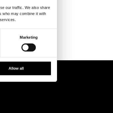
Kontaktuppgifter
se our traffic. We also share
Press
ers who may combine it with
 services.
Jobba hos oss
Nyhetsbrev
Marketing
Svenska Teatern Live
Allow all