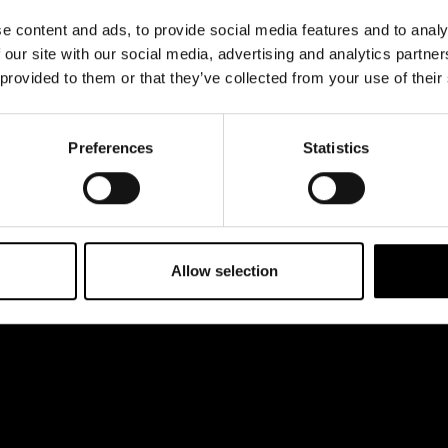
& svar
ter@svenskateatern.fi
e content and ads, to provide social media features and to analy
Press
rta
 our site with our social media, advertising and analytics partn
ttkassan öppnar 11.8
Register- och
 provided to them or that they’ve collected from your use of their
kl 12-18
dataskyddsbeskrivning
 esplanaden 2
Jobba hos oss
Preferences
Statistics
Allow selection