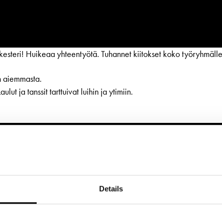
rkesteri! Huikeaa yhteentyötä. Tuhannet kiitokset koko työryhmälle
an aiemmasta.
lut ja tanssit tarttuivat luihin ja ytimiin.
BESÖK
GRUPPER & FÖRETAG
dryck
Grupper & teaterombud
rbete
Pedagognätverk & skolgruppe
ETTER
LÄNKAR
g
Företag
Details
ljetter
Frågor & svar
glighet
Guidning
jänst per epost
Tillgänglighet