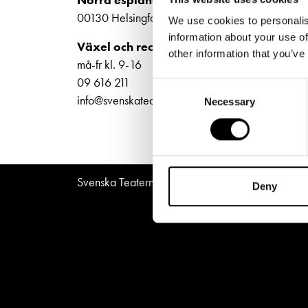
Unga
Frågor 
biljet
00130 Helsingfors
We use cookies to personalis
Presentkort
Platska
information about your use of
Bilje
Växel och reception
other information that you’ve
ti-fr 
må-fr kl. 9-16
Norra
09 616 211
Consent
info@svenskateatern.fi
Necessary
Selection
Svenska Teatern © All Rights Reserved 2026
Deny