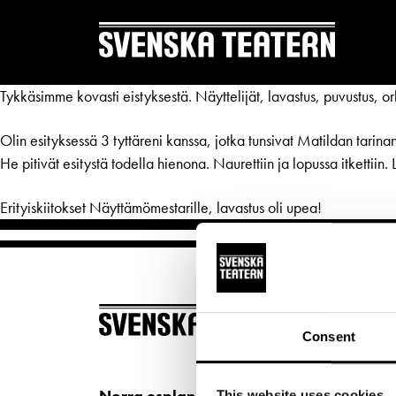
Tykkäsimme kovasti eistyksestä. Näyttelijät, lavastus, puvustus, o
Olin esityksessä 3 tyttäreni kanssa, jotka tunsivat Matildan tarin
He pitivät esitystä todella hienona. Naurettiin ja lopussa itkettiin. Lau
Erityiskiitokset Näyttämömestarille, lavastus oli upea!
REPERTOAR & BILJETTER
DITT 
Repertoar
Mat & 
Kalender
Publika
BILJ
Kundtjänst
Textnin
Consent
Köp bi
Biljetter
Tillgän
Kundt
Norra esplanaden 2
This website uses cookies